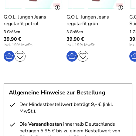
Material : 97% Baumwolle, 3% Lycra
Pflege: Schonwäsche bei 30 Grad
G.O.L. Jungen Jeans
G.O.L. Jungen Jeans
G.
regularfit petrol
regularfit grün
Sl
3 Größen
3 Größen
1 G
39,90 €
39,90 €
39
inkl. 19% MwSt.
inkl. 19% MwSt.
ink
Allgemeine Hinweise zur Bestellung
Der Mindestbestellwert beträgt 9,- € (inkl.
MwSt.).
Die
Versandkosten
innerhalb Deutschlands
betragen 6,95 € bis zu einem Bestellwert von