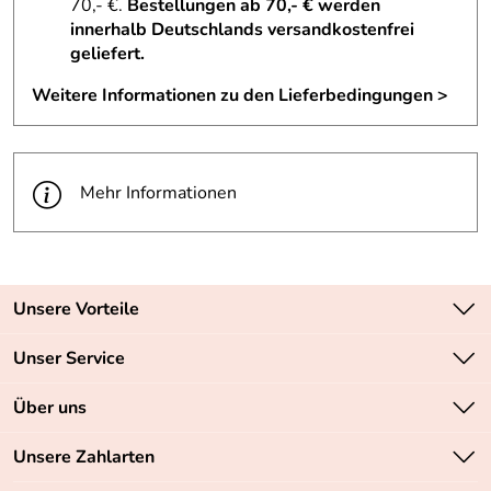
70,- €.
Bestellungen ab 70,- € werden
innerhalb Deutschlands versandkostenfrei
geliefert.
Weitere Informationen zu den Lieferbedingungen >
Mehr Informationen
Unsere Vorteile
Zahlungsarten: Vorkasse, PayPal, PayPal Express
Unser Service
Versandkostenfrei ab 70,- EUR
Kontakt
Über uns
Batteriegesetz
Sichere SSL-Verschlüsselung Ihrer Daten
Unsere Bestseller
Unsere Zahlarten
Retourenabwicklung
Marken