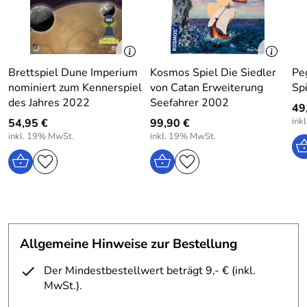
Alter: 8+
Spieler: 2 - 6
Dauer: 30-45 Minuten
Brettspiel Dune Imperium
Kosmos Spiel Die Siedler
Pe
nominiert zum Kennerspiel
von Catan Erweiterung
Sp
Warnung: Nich für Kinder unter 3 Jahren geeignet. Enthält
des Jahres 2022
Seefahrer 2002
49
verschluckbare Kleinteile!
ink
54,95 €
99,90 €
inkl. 19% MwSt.
inkl. 19% MwSt.
Hersteller: Schmidt Spiele GmbH, Lahnstraße 21, 12055
Berlin, Germany, info@schmidtspiele.de
Allgemeine Hinweise zur Bestellung
Der Mindestbestellwert beträgt 9,- € (inkl.
MwSt.).