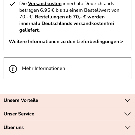
Die
Versandkosten
innerhalb Deutschlands
betragen 6,95 € bis zu einem Bestellwert von
70,- €.
Bestellungen ab 70,- € werden
innerhalb Deutschlands versandkostenfrei
geliefert.
Weitere Informationen zu den Lieferbedingungen >
Mehr Informationen
Unsere Vorteile
Zahlungsarten: Vorkasse, PayPal, PayPal Express
Unser Service
Versandkostenfrei ab 70,- EUR
Kontakt
Über uns