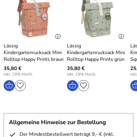
einen Reißverschluss öffnen.
Er verfügt über eine Trageschlaufe.
Auf beiden Seiten gibt es Seitentaschen.
Der Boden ist verstärkt.
Die Schultergurte sind gepolstert und verstellbar.
Lässig
Lässig
Lä
Kindergartenrucksack Mini
Kindergartenrucksack Mini
Ki
Für zusätzliche Sicherheit wurden sie mit Reflektoren
Rolltop Happy Prints braun
Rolltop Happy Prints grün
Sq
ausgestattet.
35,80 €
35,80 €
25
Der Brustgurt ist verstellbar.
inkl. 19% MwSt.
inkl. 19% MwSt.
ink
Ein separates Bodenfach können Sie vielfältig nutzen.
Es ist möglich dort eine Brotdose, einen Regenschirm oder
ein Kühlelement zu befestigen.
Lässig Kindergartenrucksack Mini Rolltop Little Gang
Allgemeine Hinweise zur Bestellung
blau
Maße: 23 x 11 x 32,5 cm
Der Mindestbestellwert beträgt 9,- € (inkl.