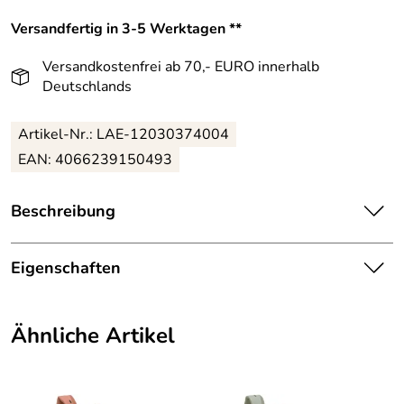
Versandfertig in 3-5 Werktagen **
Versandkostenfrei ab 70,- EURO innerhalb
Deutschlands
Artikel-Nr.: LAE-12030374004
EAN: 4066239150493
Beschreibung
Lässig Kindergartenrucksack Mini Rolltop Little Gang
blau:
Eigenschaften
Der wasserabweisende Kinderrucksack hat ein Hauptfach,
Details
das mit einem Klettverschluss geschlossen wird.
Ähnliche Artikel
Farbe:
Blau
Im Hauptfach finden Sie ein Namensschild.
Der Kinderrucksack lässt sich zusätzlich am Rücken durch