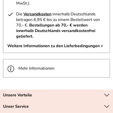
MwSt.).
Material: 100% recyceltes Polyester
Die
Versandkosten
innerhalb Deutschlands
Gewicht: 0,366 kg
betragen 6,95 € bis zu einem Bestellwert von
Volumen: 9 Liter
70,- €.
Bestellungen ab 70,- € werden
innerhalb Deutschlands versandkostenfrei
Pflege: Feucht abwischbar
geliefert.
Alter: 3+
Weitere Informationen zu den Lieferbedingungen >
Hersteller: Lässig GmbH, 64832 Babenhausen, Im
Mehr Informationen
Riemen 32, Germany, https://www.laessig-fashion.de,
info@laessig-gmbh.de
Unsere Vorteile
Zahlungsarten: Vorkasse, PayPal, PayPal Express
Unser Service