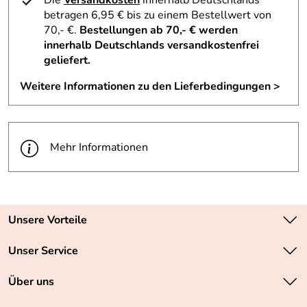
Die
Versandkosten
innerhalb Deutschlands
betragen 6,95 € bis zu einem Bestellwert von
70,- €.
Bestellungen ab 70,- € werden
innerhalb Deutschlands versandkostenfrei
geliefert.
Weitere Informationen zu den Lieferbedingungen >
Mehr Informationen
Unsere Vorteile
Zahlungsarten: Vorkasse, PayPal, PayPal Express
Unser Service
Versandkostenfrei ab 70,- EUR
Kontakt
Über uns
Batteriegesetz
Sichere SSL-Verschlüsselung Ihrer Daten