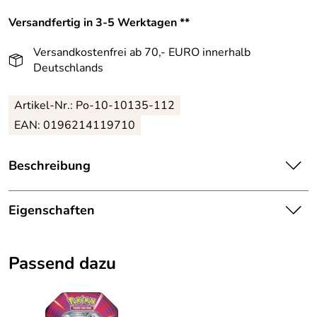
Versandfertig in 3-5 Werktagen **
Versandkostenfrei ab 70,- EURO innerhalb
Deutschlands
Artikel-Nr.: Po-10-10135-112
EAN: 0196214119710
Beschreibung
Pokemon Tin Box 123 Mewtu EX deutsch:
Eigenschaften
Die Pokemon Tin Box 123 Mewtu EX deutsch hat
folgenden Inhalt:
Details
Passend dazu
4 Pokemon Booster-Packs mit jeweils 10 Karten
Farbe:
Mehrfarbig
1 holografische Karte Team Rocket Mewtu EX
Spielalter:
6+
1 Code-Karte für das Pokemon-Sammelkartenspiel-
Live