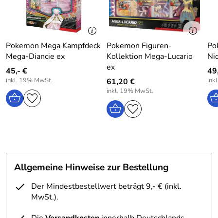
Pokemon Mega Kampfdeck
Pokemon Figuren-
Po
Mega-Diancie ex
Kollektion Mega-Lucario
Ni
ex
45,- €
49
inkl. 19% MwSt.
ink
61,20 €
inkl. 19% MwSt.
Allgemeine Hinweise zur Bestellung
Der Mindestbestellwert beträgt 9,- € (inkl.
MwSt.).