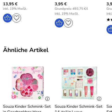
13,95 €
3,95 €
3,
Hersteller: phanine Fantasy Brand House, NL-Postbus 90,
inkl. 19% MwSt.
Grundpreis: 493,75 €/l
Gru
5690 AB Son, The Netherlands, email: info@phanine.com,
inkl. 19% MwSt.
ink
Web: www.phanine.com
*
Ähnliche Artikel
Souza Kinder Schmink-Set
Souza Kinder Schmink-Set
So