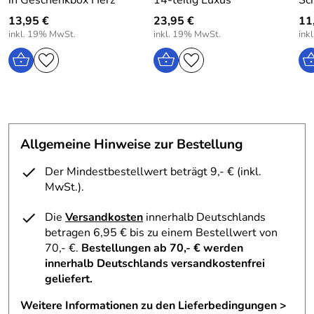
in Geschenkbox Herz
14-teilig Luxus
Sc
13,95 €
23,95 €
11
inkl. 19% MwSt.
inkl. 19% MwSt.
ink
Allgemeine Hinweise zur Bestellung
Der Mindestbestellwert beträgt 9,- € (inkl.
MwSt.).
Die
Versandkosten
innerhalb Deutschlands
betragen 6,95 € bis zu einem Bestellwert von
70,- €.
Bestellungen ab 70,- € werden
innerhalb Deutschlands versandkostenfrei
geliefert.
Weitere Informationen zu den Lieferbedingungen >