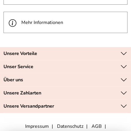
Mehr Informationen
Unsere Vorteile
Zahlungsarten: Vorkasse, PayPal, PayPal Express
Unser Service
Versandkostenfrei ab 70,- EUR
Kontakt
Über uns
Batteriegesetz
Sichere SSL-Verschlüsselung Ihrer Daten
Unsere Bestseller
Unsere Zahlarten
Retourenabwicklung
Marken
Lieferbedingungen
Unsere Versandpartner
Neu
Angebote
Impressum
Datenschutz
AGB