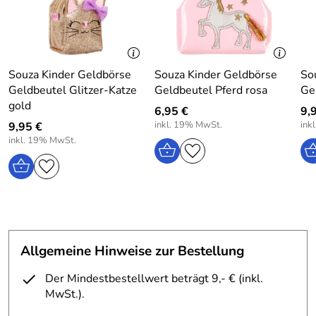
Warnung: Vor Feuer schützen! Nicht geeignet für Kinder
unter 3 Jahren wegen verschluckbarer Kleinteile!
Souza Kinder Geldbörse
Souza Kinder Geldbörse
So
Hersteller: phanine Fantasy Brand House, NL-Postbus 90,
Geldbeutel Glitzer-Katze
Geldbeutel Pferd rosa
Ge
5690 AB Son, The Netherlands, email: info@phanine.com,
gold
6,95 €
9,
Web: www.phanine.com
inkl. 19% MwSt.
ink
9,95 €
inkl. 19% MwSt.
Allgemeine Hinweise zur Bestellung
Der Mindestbestellwert beträgt 9,- € (inkl.
MwSt.).