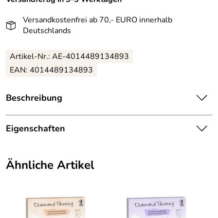
Versandkostenfrei ab 70,- EURO innerhalb
Deutschlands
Artikel-Nr.: AE-4014489134893
EAN: 4014489134893
Beschreibung
ArsEdition Diamond Mandalas:
Eigenschaften
Wunderschöne Motive zum Ausmalen.
Details
Diese können mit über 700 selbstklebenden
Ähnliche Artikel
Schmucksteinen dekoriert werden.
Farbe:
Mehrfarbig
ArsEdition Diamond Mandalas
Maße des fertigen Motivs: 21x21 cm
Warnung: Nicht geeignet für Kinder unter drei Jahren,