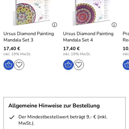
wegen verschluckbarer Kleinteile.
Hersteller: arsEdition GmbH, Friedrichstraße 9, 80801
Ursus Diamond Painting
Ursus Diamond Painting
Pr
München, Germany, https://www.arsedition.de
Mandala Set 3
Mandala Set 4
Re
17,40 €
17,40 €
10,
inkl. 19% MwSt.
inkl. 19% MwSt.
ink
Allgemeine Hinweise zur Bestellung
Der Mindestbestellwert beträgt 9,- € (inkl.
MwSt.).