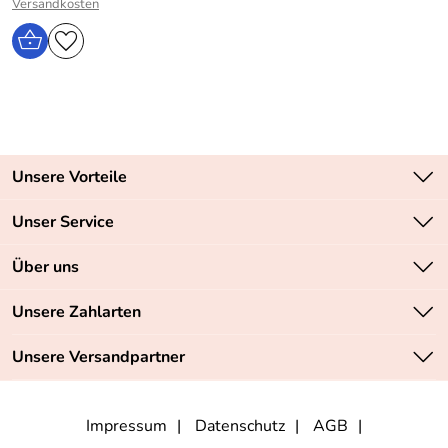
Versandkosten
Unsere Vorteile
Zahlungsarten: Vorkasse, PayPal, PayPal Express
Unser Service
Versandkostenfrei ab 70,- EUR
Kontakt
Über uns
Batteriegesetz
Sichere SSL-Verschlüsselung Ihrer Daten
Unsere Bestseller
Unsere Zahlarten
Retourenabwicklung
Marken
Lieferbedingungen
Unsere Versandpartner
Neu
Angebote
Impressum
Datenschutz
AGB