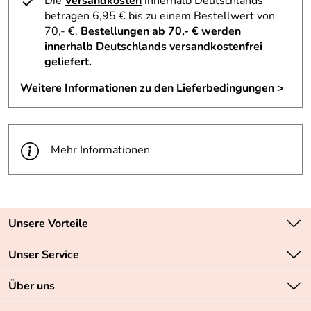
Die
Versandkosten
innerhalb Deutschlands
betragen 6,95 € bis zu einem Bestellwert von
70,- €.
Bestellungen ab 70,- € werden
innerhalb Deutschlands versandkostenfrei
geliefert.
Weitere Informationen zu den Lieferbedingungen >
Mehr Informationen
Unsere Vorteile
Zahlungsarten: Vorkasse, PayPal, PayPal Express
Unser Service
Versandkostenfrei ab 70,- EUR
Kontakt
Über uns
Batteriegesetz
Sichere SSL-Verschlüsselung Ihrer Daten