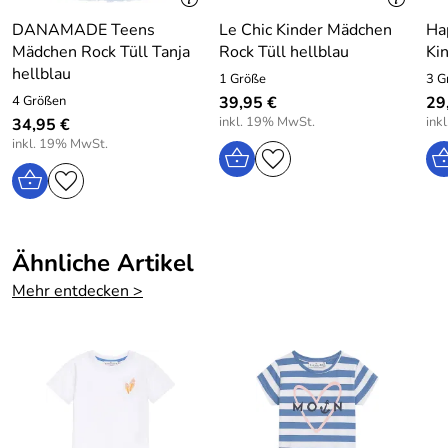
Pflege: Waschbar bei 40 Grad
DANAMADE Teens
Le Chic Kinder Mädchen
Ha
Mädchen Rock Tüll Tanja
Rock Tüll hellblau
Ki
hellblau
1 Größe
3 G
Hersteller: Brands4kids A/S, DK-7430 Ikast Industrivej
4 Größen
39,95 €
29
25, Denmark, Email: info@brands4kids.dk
inkl. 19% MwSt.
ink
34,95 €
inkl. 19% MwSt.
Ähnliche Artikel
Mehr entdecken >