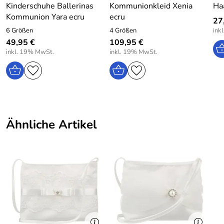
Kinderschuhe Ballerinas
Kommunionkleid Xenia
Ha
Pflege: Waschbar bei 30 Grad
Kommunion Yara ecru
ecru
27
6 Größen
4 Größen
ink
49,95 €
109,95 €
Hersteller: daniac GmbH, Randersackerer Straße 62,
inkl. 19% MwSt.
inkl. 19% MwSt.
97072 Würzburg, Germany, email: contact@danamade.de
Ähnliche Artikel