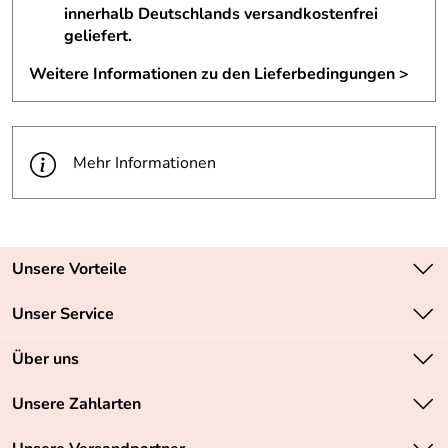
innerhalb Deutschlands versandkostenfrei
geliefert.
Weitere Informationen zu den Lieferbedingungen >
Mehr Informationen
Unsere Vorteile
Zahlungsarten: Vorkasse, PayPal, PayPal Express
Unser Service
Versandkostenfrei ab 70,- EUR
Kontakt
Über uns
Batteriegesetz
Sichere SSL-Verschlüsselung Ihrer Daten
Unsere Bestseller
Unsere Zahlarten
Retourenabwicklung
Marken