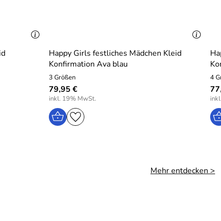
id
Happy Girls festliches Mädchen Kleid
Ha
Konfirmation Ava blau
Ko
3 Größen
4 G
79,95 €
77
inkl. 19% MwSt.
ink
Mehr entdecken >