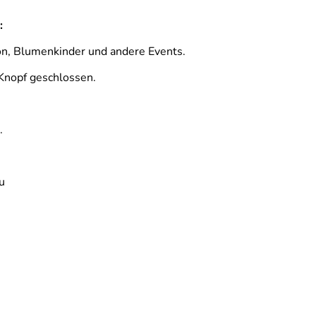
:
on, Blumenkinder und andere Events.
-Knopf geschlossen.
.
u