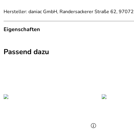
Hersteller: daniac GmbH, Randersackerer Straße 62, 9707
Eigenschaften
Details
Passend dazu
Farbe:
Blau