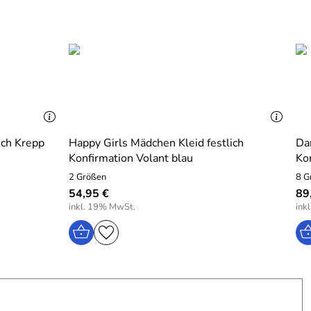
ich Krepp
Happy Girls Mädchen Kleid festlich
Da
Konfirmation Volant blau
Ko
2 Größen
8 G
54,95 €
89
inkl. 19% MwSt.
ink