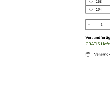
158
164
−
Versandferti
GRATIS
Lief
Versandk