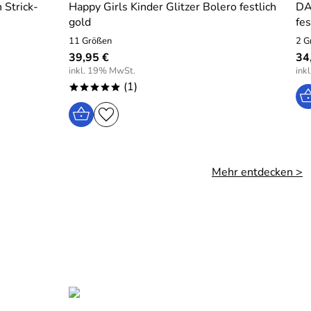
Strick-
Happy Girls Kinder Glitzer Bolero festlich
DA
gold
fes
11 Größen
2 G
39,95 €
34
inkl. 19% MwSt.
ink
(1)
*****
Mehr entdecken >