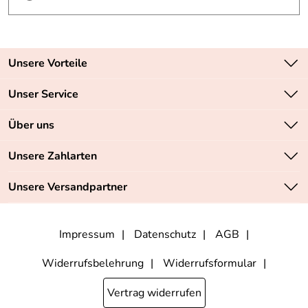
Unsere Vorteile
Zahlungsarten: Vorkasse, PayPal, PayPal Express
Unser Service
Versandkostenfrei ab 70,- EUR
Kontakt
Über uns
Batteriegesetz
Sichere SSL-Verschlüsselung Ihrer Daten
Unsere Bestseller
Unsere Zahlarten
Retourenabwicklung
Marken
Lieferbedingungen
Unsere Versandpartner
Neu
Angebote
Impressum
Datenschutz
AGB
Widerrufsbelehrung
Widerrufsformular
Vertrag widerrufen