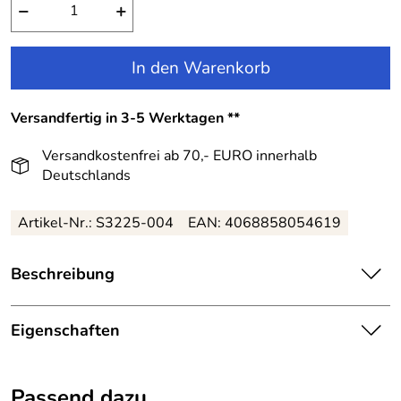
−
+
In den Warenkorb
Versandfertig in 3-5 Werktagen **
Versandkostenfrei ab 70,- EURO innerhalb
Deutschlands
Artikel-Nr.:
S3225-004
EAN:
4068858054619
Beschreibung
Danamade Mädchen Kinder Rock bestickt Cataleya rosa:
Eigenschaften
Ein Mädchenrock mit besticktem Tüll-Oberrock.
Details
Der Kinderrock ist gefüttert.
Passend dazu
Farbe:
Rosa