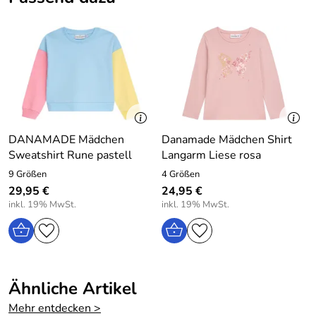
Er verfügt über einen breiten, bequemen Gummizugbund.
Der Kinderrock ist gekräuselt.
Kombinieren Sie dazu Shirts, Sweat-Shirts, Pullover und
Cardigans.
Danamade Mädchen Kinder Rock bestickt Cataleya rosa
Material: 100% Polyester
DANAMADE Mädchen
Danamade Mädchen Shirt
Pflege: Waschbar bei 30 Grad
Sweatshirt Rune pastell
Langarm Liese rosa
9 Größen
4 Größen
29,95 €
24,95 €
inkl. 19% MwSt.
inkl. 19% MwSt.
Hersteller: daniac GmbH, Randersackerer Straße 62,
97072 Würzburg, Germany, email: contact@danamade.de
Ähnliche Artikel
Mehr entdecken >