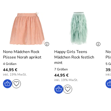
Nono Mädchen Rock
Happy Girls Teens
No
Plissee Norah aprikot
Mädchen Rock festlich
Pli
mint
4 Größen
5 G
44,95 €
7 Größen
39
inkl. 19% MwSt.
ink
44,95 €
inkl. 19% MwSt.