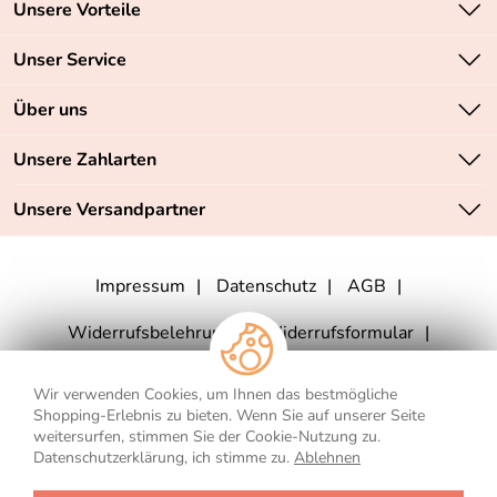
Unsere Vorteile
Zahlungsarten: Vorkasse, PayPal, PayPal Express
Unser Service
Versandkostenfrei ab 70,- EUR
Kontakt
Über uns
Batteriegesetz
Sichere SSL-Verschlüsselung Ihrer Daten
Unsere Bestseller
Unsere Zahlarten
Retourenabwicklung
Marken
Lieferbedingungen
Unsere Versandpartner
Neu
Angebote
Impressum
Datenschutz
AGB
Widerrufsbelehrung
Widerrufsformular
Vertrag widerrufen
Wir verwenden Cookies, um Ihnen das bestmögliche
Shopping-Erlebnis zu bieten. Wenn Sie auf unserer Seite
weitersurfen, stimmen Sie der Cookie-Nutzung zu.
Datenschutzerklärung, ich stimme zu.
Ablehnen
** Für Lieferungen nach Deutschland. Die Lieferzeiten für andere Länder
und die Informationen zur Berechnung des Liefertermins finden Sie
hier
.