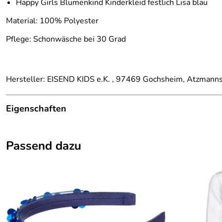
Happy Girls Blumenkind Kinderkleid festlich Lisa blau
Material: 100% Polyester
Pflege: Schonwäsche bei 30 Grad
Hersteller: EISEND KIDS e.K. , 97469 Gochsheim, Atzmann
Eigenschaften
Details
Passend dazu
Farbe:
Blau