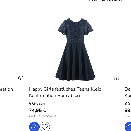
mation
Happy Girls festliches Teens Kleid
Da
Konfirmation Romy blau
Ko
6 Größen
8 G
74,95 €
89
inkl. 19% MwSt.
ink