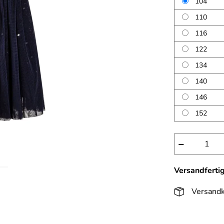
104
110
116
122
134
140
146
152
−
Versandferti
Versandk