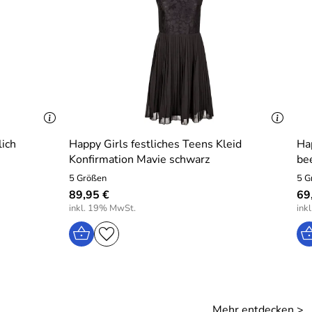
lich
Happy Girls festliches Teens Kleid
Hap
Konfirmation Mavie schwarz
be
5 Größen
5 G
89,95 €
69
inkl. 19% MwSt.
ink
Mehr entdecken >