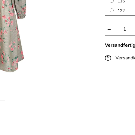
116
122
−
Versandferti
Versandk