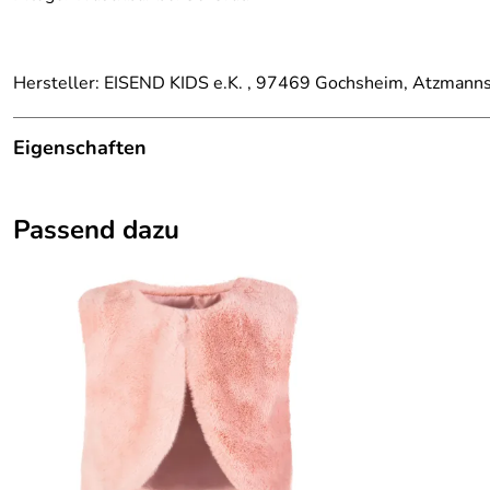
Hersteller: EISEND KIDS e.K. , 97469 Gochsheim, Atzmann
Eigenschaften
Details
Passend dazu
Farbe:
Grün / Mehrfarbig