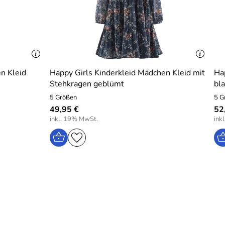
n Kleid
Happy Girls Kinderkleid Mädchen Kleid mit
Ha
Stehkragen geblümt
bl
5 Größen
5 G
49,95 €
52,
inkl. 19% MwSt.
ink