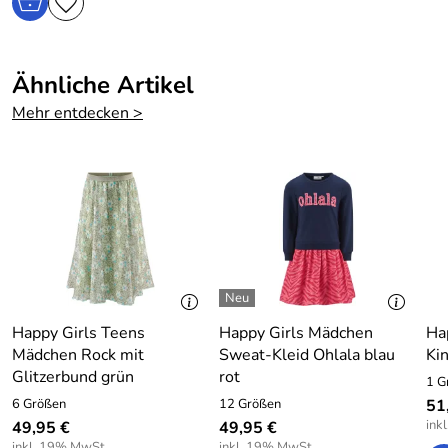
Ähnliche Artikel
Mehr entdecken >
Happy Girls Teens
Happy Girls Mädchen
Ha
Mädchen Rock mit
Sweat-Kleid Ohlala blau
Kin
Glitzerbund grün
rot
1 G
6 Größen
12 Größen
51
ink
49,95 €
49,95 €
inkl. 19% MwSt.
inkl. 19% MwSt.