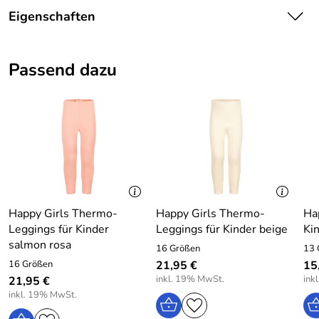
Eigenschaften
Ein trendiges und bequemes Mädchenkleid für alle Tage.
Details
Es wurde eine liebevoll gestaltete Tasche aufgenäht.
Passend dazu
Farbe:
Rosa
Die Tasche hat einen Eingriff, ist aber nicht abnehmbar.
Kombinieren Sie es mit groben Cardigans und Leggings.
Happy Girls Kinder Mädchen Kleid gestreift rosa
Material: 100% Baumwolle
Pflege: Waschbar bei 30 Grad
Happy Girls Thermo-
Happy Girls Thermo-
Ha
Leggings für Kinder
Leggings für Kinder beige
Ki
Hersteller: EISEND KIDS e.K. , 97469 Gochsheim,
salmon rosa
16 Größen
13 
Atzmannstraße 4, Deutschland, www.eisend-kids.com
16 Größen
21,95 €
15
inkl. 19% MwSt.
ink
21,95 €
inkl. 19% MwSt.