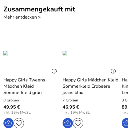
Pflege: Waschbar bei 30 Grad
Zusammengekauft mit
Mehr entdecken >
Hersteller: EISEND KIDS e.K. , 97469 Gochsheim,
Atzmannstraße 4, Deutschland, www.eisend-kids.com
Happy Girls Tweens
Happy Girls Mädchen Kleid
Hap
Mädchen Kleid
Sommerkleid Erdbeere
Ki
Sommerkleid grün
jeans blau
Len
8 Größen
7 Größen
3 G
49,95 €
46,95 €
89
inkl. 19% MwSt.
inkl. 19% MwSt.
ink