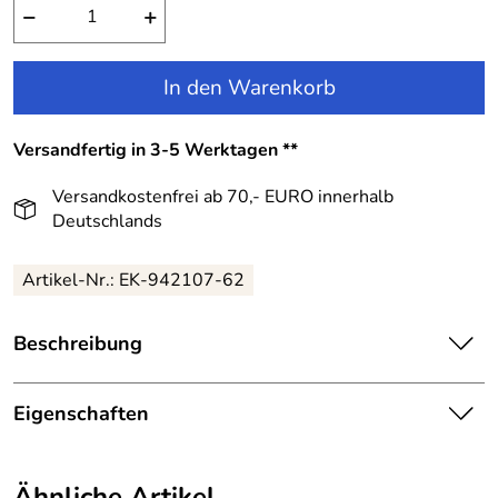
−
+
In den Warenkorb
Versandfertig in 3-5 Werktagen **
Versandkostenfrei ab 70,- EURO innerhalb
Deutschlands
Artikel-Nr.:
EK-942107-62
Beschreibung
Happy Girls Kinderkleid Mädchen Kleid Blüten blau:
Eigenschaften
Schwelgen Sie in einem blauen Blütenmeer.
Details
Gestoppt wird die Träumerei nur durch kleine neon-
Ähnliche Artikel
orange gekettelten Abschlüsse