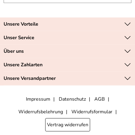
Unsere Vorteile
Zahlungsarten: Vorkasse, PayPal, PayPal Express
Unser Service
Versandkostenfrei ab 70,- EUR
Kontakt
Über uns
Batteriegesetz
Sichere SSL-Verschlüsselung Ihrer Daten
Unsere Bestseller
Unsere Zahlarten
Retourenabwicklung
Marken
Lieferbedingungen
Unsere Versandpartner
Neu
Angebote
Impressum
Datenschutz
AGB
Widerrufsbelehrung
Widerrufsformular
Vertrag widerrufen