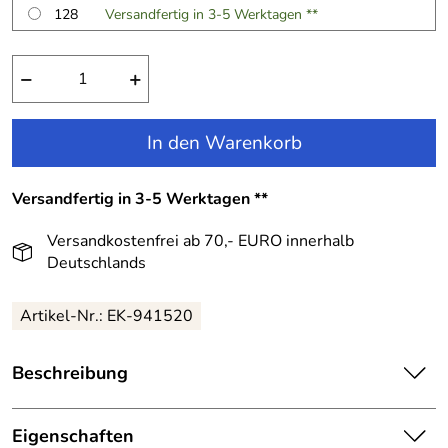
128
Versandfertig in 3-5 Werktagen **
−
+
In den Warenkorb
Versandfertig in 3-5 Werktagen **
Versandkostenfrei ab 70,- EURO innerhalb
Deutschlands
Artikel-Nr.:
EK-941520
Beschreibung
Happy Girls Kinderkleid Sommerkleid gestreift hellblau
weiß:
Eigenschaften