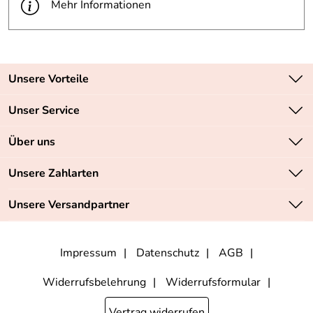
Mehr Informationen
Unsere Vorteile
Zahlungsarten: Vorkasse, PayPal, PayPal Express
Unser Service
Versandkostenfrei ab 70,- EUR
Kontakt
Über uns
Batteriegesetz
Sichere SSL-Verschlüsselung Ihrer Daten
Unsere Bestseller
Unsere Zahlarten
Retourenabwicklung
Marken
Lieferbedingungen
Unsere Versandpartner
Neu
Angebote
Impressum
Datenschutz
AGB
Widerrufsbelehrung
Widerrufsformular
Vertrag widerrufen