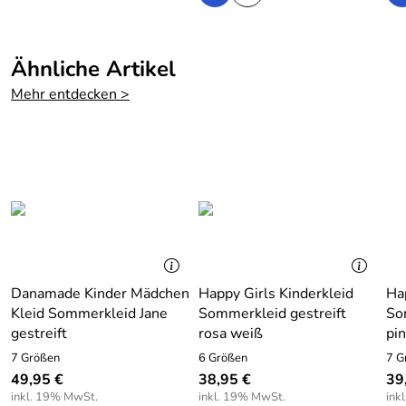
Hersteller: EISEND KIDS e.K. , 97469 Gochsheim,
Atzmannstraße 4, Deutschland, www.eisend-kids.com
Ähnliche Artikel
Mehr entdecken >
Danamade Kinder Mädchen
Happy Girls Kinderkleid
Ha
Kleid Sommerkleid Jane
Sommerkleid gestreift
So
gestreift
rosa weiß
pi
7 Größen
6 Größen
7 G
49,95 €
38,95 €
39
inkl. 19% MwSt.
inkl. 19% MwSt.
ink