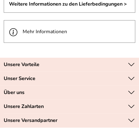
Weitere Informationen zu den Lieferbedingungen >
Mehr Informationen
Unsere Vorteile
Zahlungsarten: Vorkasse, PayPal, PayPal Express
Unser Service
Versandkostenfrei ab 70,- EUR
Kontakt
Über uns
Batteriegesetz
Sichere SSL-Verschlüsselung Ihrer Daten
Unsere Bestseller
Unsere Zahlarten
Retourenabwicklung
Marken
Lieferbedingungen
Unsere Versandpartner
Neu
Angebote