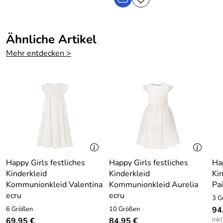
Material: 100% Polyester
Pflege: Schonwäsche bei 30 Grad
Ähnliche Artikel
Mehr entdecken >
Hersteller: EISEND KIDS e.K. , 97469 Gochsheim,
Atzmannstraße 4, Deutschland, www.eisend-kids.com
Happy Girls festliches
Happy Girls festliches
Ha
Kinderkleid
Kinderkleid
Kin
Kommunionkleid Valentina
Kommunionkleid Aurelia
Pa
ecru
ecru
3 G
6 Größen
10 Größen
94
ink
69,95 €
84,95 €