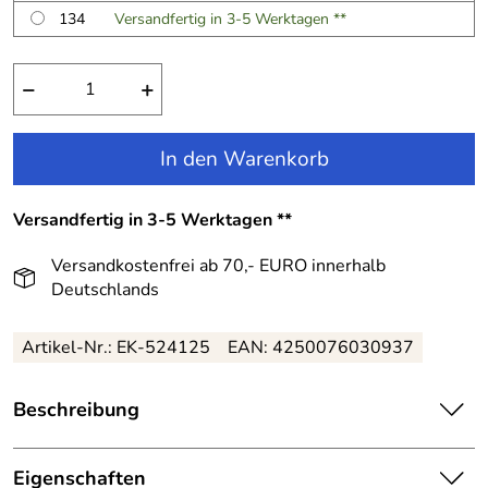
134
Versandfertig in 3-5 Werktagen **
−
+
In den Warenkorb
Versandfertig in 3-5 Werktagen **
Versandkostenfrei ab 70,- EURO innerhalb
Deutschlands
Artikel-Nr.:
EK-524125
EAN:
4250076030937
Beschreibung
Happy Girls Kommunionkleid Mädchen Kleid festlich
Daisy ecru:
Eigenschaften