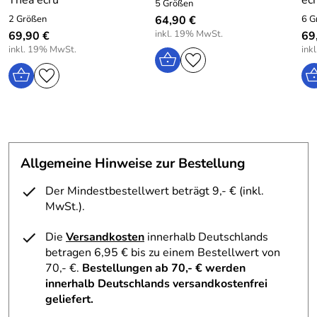
Thea ecru
ec
5 Größen
2 Größen
64,90 €
6 G
inkl. 19% MwSt.
69,90 €
69
inkl. 19% MwSt.
ink
Allgemeine Hinweise zur Bestellung
Der Mindestbestellwert beträgt 9,- € (inkl.
MwSt.).
Die
Versandkosten
innerhalb Deutschlands
betragen 6,95 € bis zu einem Bestellwert von
70,- €.
Bestellungen ab 70,- € werden
innerhalb Deutschlands versandkostenfrei
geliefert.