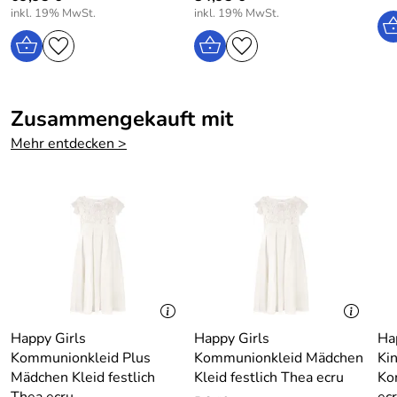
inkl. 19% MwSt.
inkl. 19% MwSt.
Zusammengekauft mit
Mehr entdecken >
Happy Girls
Happy Girls
Hap
Kommunionkleid Plus
Kommunionkleid Mädchen
Ki
Mädchen Kleid festlich
Kleid festlich Thea ecru
Ko