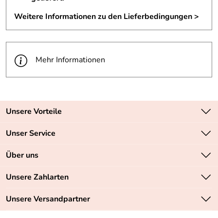
Weitere Informationen zu den Lieferbedingungen >
Mehr Informationen
Unsere Vorteile
Zahlungsarten: Vorkasse, PayPal, PayPal Express
Unser Service
Versandkostenfrei ab 70,- EUR
Kontakt
Über uns
Batteriegesetz
Sichere SSL-Verschlüsselung Ihrer Daten
Unsere Bestseller
Unsere Zahlarten
Retourenabwicklung
Marken
Lieferbedingungen
Unsere Versandpartner
Neu