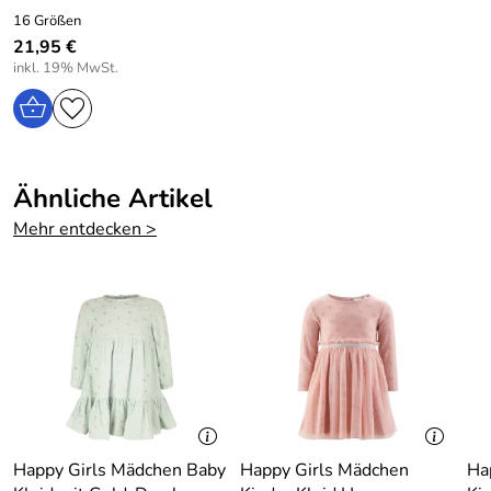
Rückenlänge bei Größe 92: 45,5 cm
16 Größen
21,95 €
Material: 100% Baumwolle, ohne Dekorationen
inkl. 19% MwSt.
Pflege: Schonwäsche bei 30 Grad
Hersteller: EISEND KIDS e.K. , 97469 Gochsheim,
Ähnliche Artikel
Atzmannstraße 4, Deutschland, www.eisend-kids.com
Mehr entdecken >
Happy Girls Mädchen Baby
Happy Girls Mädchen
Ha