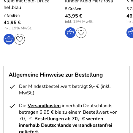
Kleid mit Gold-Druck
Kinder Kleid Herz rosa
Kin
hellblau
5 Größen
5 G
7 Größen
43,95 €
46
inkl. 19% MwSt.
ink
41,95 €
inkl. 19% MwSt.
Allgemeine Hinweise zur Bestellung
Der Mindestbestellwert beträgt 9,- € (inkl.
MwSt.).
Die
Versandkosten
innerhalb Deutschlands
betragen 6,95 € bis zu einem Bestellwert von
70,- €.
Bestellungen ab 70,- € werden
innerhalb Deutschlands versandkostenfrei
geliefert.