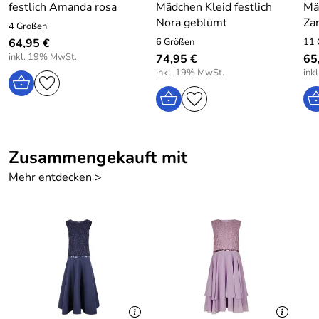
festlich Amanda rosa
Mädchen Kleid festlich
Mä
Rocklänge bei Größe 140: 44 cm
Nora geblümt
Zar
4 Größen
Material Futter: 100% Polyester
64,95 €
6 Größen
11 
inkl. 19% MwSt.
74,95 €
65
Pflege: Schonwäsche bei 30 Grad
inkl. 19% MwSt.
ink
Hersteller: EISEND KIDS e.K. , 97469 Gochsheim,
Atzmannstraße 4, Deutschland, www.eisend-kids.com
Zusammengekauft mit
Mehr entdecken >