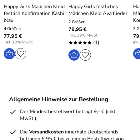
Happy Girls Mädchen Kleid
Happy Girls festliches
Hap
festlich Konfirmation Kashi
Mädchen Kleid Ava flieder
Mä
blau
Ko
2 Größen
4 Größen
79,95 €
3 G
inkl. 19% MwSt.
77,95 €
79
(1)
inkl. 19% MwSt.
ink
*****
Allgemeine Hinweise zur Bestellung
Der Mindestbestellwert beträgt 9,- € (inkl.
MwSt.).
Die
Versandkosten
innerhalb Deutschlands
betragen 6,95 € bis zu einem Bestellwert von