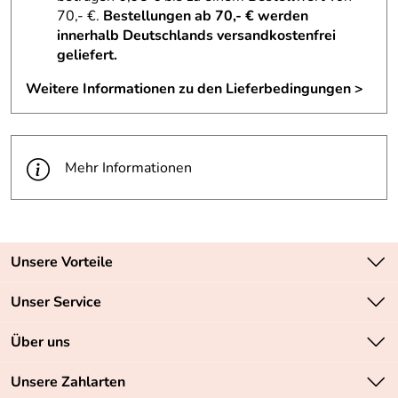
70,- €.
Bestellungen ab 70,- € werden
innerhalb Deutschlands versandkostenfrei
geliefert.
Weitere Informationen zu den Lieferbedingungen >
Mehr Informationen
Unsere Vorteile
Zahlungsarten: Vorkasse, PayPal, PayPal Express
Unser Service
Versandkostenfrei ab 70,- EUR
Kontakt
Über uns
Batteriegesetz
Sichere SSL-Verschlüsselung Ihrer Daten
Unsere Bestseller
Unsere Zahlarten
Retourenabwicklung