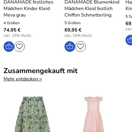
DANAMADE festliches
DANAMADE Blumenkind
Hap
Atzmannstraße 4, Deutschland, www.eisend-kids.com
Mädchen Kinder Kleid
Mädchen Kleid festlich
Ki
Meva grau
Chiffon Schmetterling
5 G
4 Größen
5 Größen
69
ink
74,95 €
69,95 €
inkl. 19% MwSt.
inkl. 19% MwSt.
Zusammengekauft mit
Mehr entdecken >