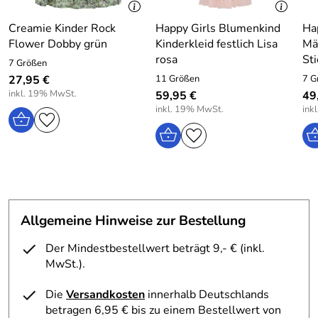
Creamie Kinder Rock
Happy Girls Blumenkind
Ha
Flower Dobby grün
Kinderkleid festlich Lisa
Mä
rosa
Sti
7 Größen
27,95 €
11 Größen
7 G
inkl. 19% MwSt.
59,95 €
49
inkl. 19% MwSt.
ink
Allgemeine Hinweise zur Bestellung
Der Mindestbestellwert beträgt 9,- € (inkl.
MwSt.).
Die
Versandkosten
innerhalb Deutschlands
betragen 6,95 € bis zu einem Bestellwert von