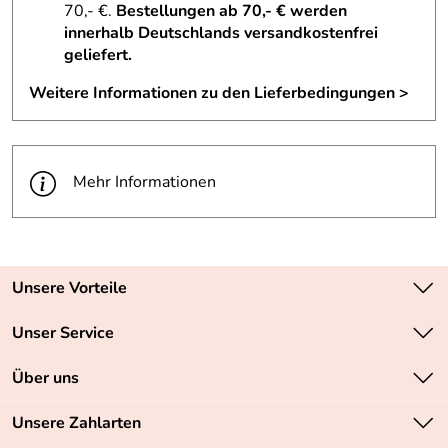
70,- €.
Bestellungen ab 70,- € werden
innerhalb Deutschlands versandkostenfrei
geliefert.
Weitere Informationen zu den Lieferbedingungen >
Mehr Informationen
Unsere Vorteile
Zahlungsarten: Vorkasse, PayPal, PayPal Express
Unser Service
Versandkostenfrei ab 70,- EUR
Kontakt
Über uns
Batteriegesetz
Sichere SSL-Verschlüsselung Ihrer Daten
Unsere Bestseller
Unsere Zahlarten
Retourenabwicklung