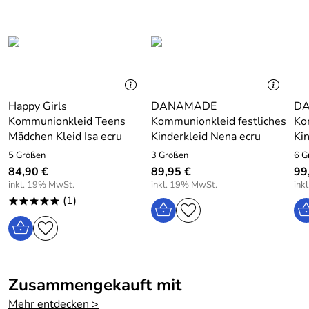
Hersteller: EISEND KIDS e.K. , 97469 Gochsheim,
Atzmannstraße 4, Deutschland, www.eisend-kids.com
Happy Girls
DANAMADE
D
Kommunionkleid Teens
Kommunionkleid festliches
Ko
Mädchen Kleid Isa ecru
Kinderkleid Nena ecru
Ki
5 Größen
3 Größen
6 G
84,90 €
89,95 €
99
inkl. 19% MwSt.
inkl. 19% MwSt.
ink
(1)
*****
Zusammengekauft mit
Mehr entdecken >