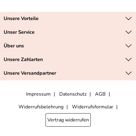
Unsere Vorteile
Zahlungsarten: Vorkasse, PayPal, PayPal Express
Unser Service
Versandkostenfrei ab 70,- EUR
Kontakt
Über uns
Batteriegesetz
Sichere SSL-Verschlüsselung Ihrer Daten
Unsere Bestseller
Unsere Zahlarten
Retourenabwicklung
Marken
Lieferbedingungen
Unsere Versandpartner
Neu
Angebote
Impressum
Datenschutz
AGB
Widerrufsbelehrung
Widerrufsformular
Vertrag widerrufen