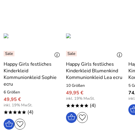
Happy Girls festliches
Happy Girls festliches
Hap
Kinderkleid
Kinderkleid Blumenkind
Ki
Kommunionkleid Sophie
Kommunionkleid Lea ecru
Ko
ecru
10 Größen
5 G
6 Größen
49,95 €
74
inkl. 19% MwSt.
ink
49,95 €
(4)
inkl. 19% MwSt.
*****
(4)
*****