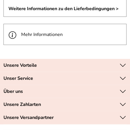
Weitere Informationen zu den Lieferbedingungen >
Mehr Informationen
Unsere Vorteile
Zahlungsarten: Vorkasse, PayPal, PayPal Express
Unser Service
Versandkostenfrei ab 70,- EUR
Kontakt
Über uns
Batteriegesetz
Sichere SSL-Verschlüsselung Ihrer Daten
Unsere Bestseller
Unsere Zahlarten
Retourenabwicklung
Marken
Lieferbedingungen
Unsere Versandpartner
Neu