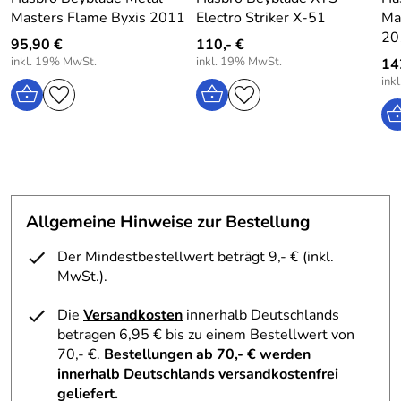
Masters Flame Byxis 2011
Electro Striker X-51
Ma
20
95,90 €
110,- €
inkl. 19% MwSt.
inkl. 19% MwSt.
14
ink
Allgemeine Hinweise zur Bestellung
Der Mindestbestellwert beträgt 9,- € (inkl.
MwSt.).
Die
Versandkosten
innerhalb Deutschlands
betragen 6,95 € bis zu einem Bestellwert von
70,- €.
Bestellungen ab 70,- € werden
innerhalb Deutschlands versandkostenfrei
geliefert.