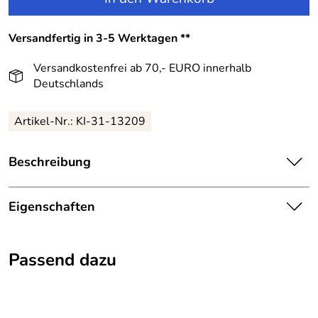
Versandfertig in 3-5 Werktagen **
Versandkostenfrei ab 70,- EURO innerhalb
Deutschlands
Artikel-Nr.:
KI-31-13209
Beschreibung
KINDERIT Blumenkind Mädchen Kleid festlich
Blumenmeer:
Eigenschaften
Das festliche Kleid Blumenmeer überzeugt durch
Details
skandinavisches Design, sehr gute Verarbeitung und durch
Passend dazu
Farbe:
Blau / Mehrfarbig
natürliches Material.
Die Passe schließt rundum mit einem Satinband ab,
welches vorne mittig zur Schleife gebunden wurde und