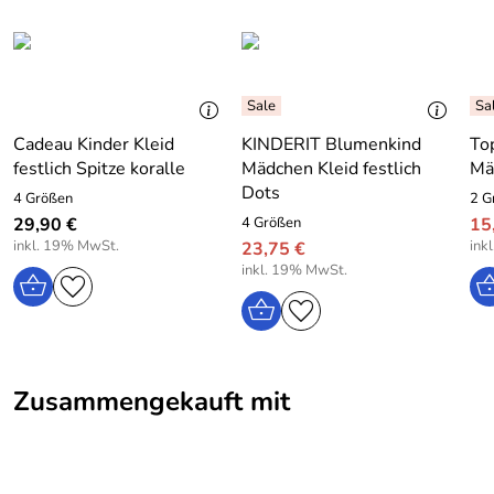
Hersteller: Tulimeri Meritus Oy, Mikkolantie 1 A, 00640
Helsinki, Finland, www.kinderit.com
Cadeau Kinder Kleid
KINDERIT Blumenkind
Top
festlich Spitze koralle
Mädchen Kleid festlich
Mä
Dots
4 Größen
2 G
29,90 €
4 Größen
15
inkl. 19% MwSt.
ink
23,75 €
inkl. 19% MwSt.
Zusammengekauft mit