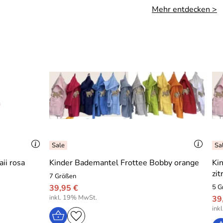
Mehr entdecken >
ii rosa
Kinder Bademantel Frottee Bobby orange
Ki
zi
7 Größen
39,95 €
5 G
inkl. 19% MwSt.
39
ink