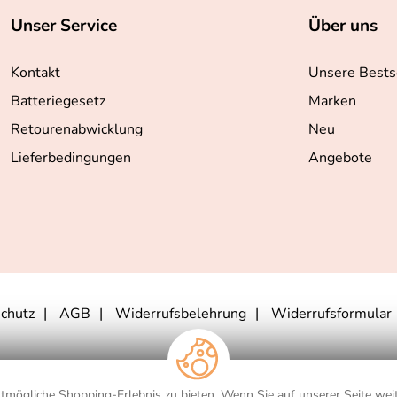
Unser Service
Über uns
Kontakt
Unsere Bests
Batteriegesetz
Marken
Retourenabwicklung
Neu
Lieferbedingungen
Angebote
chutz
AGB
Widerrufsbelehrung
Widerrufsformular
and. Die Lieferzeiten für andere Länder und die Informationen zur Berechnung
mögliche Shopping-Erlebnis zu bieten. Wenn Sie auf unserer Seite weit