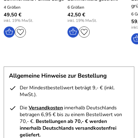
gr
4 Größen
6 Größen
49,50 €
42,50 €
6 G
inkl. 19% MwSt.
inkl. 19% MwSt.
59
ink
Allgemeine Hinweise zur Bestellung
Der Mindestbestellwert beträgt 9,- € (inkl.
MwSt.).
Die
Versandkosten
innerhalb Deutschlands
betragen 6,95 € bis zu einem Bestellwert von
70,- €.
Bestellungen ab 70,- € werden
innerhalb Deutschlands versandkostenfrei
geliefert.