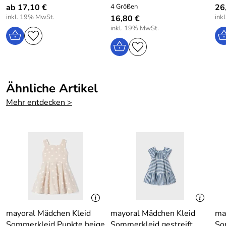
ab 17,10 €
4 Größen
26
inkl. 19% MwSt.
ink
16,80 €
inkl. 19% MwSt.
Ähnliche Artikel
Mehr entdecken >
mayoral Mädchen Kleid
mayoral Mädchen Kleid
ma
Sommerkleid Punkte beige
Sommerkleid gestreift
So