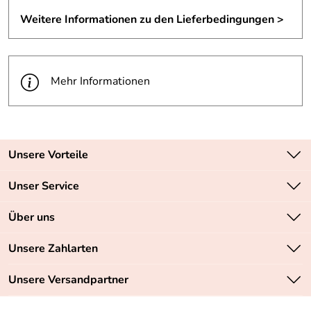
Weitere Informationen zu den Lieferbedingungen >
Mehr Informationen
Unsere Vorteile
Zahlungsarten: Vorkasse, PayPal, PayPal Express
Unser Service
Versandkostenfrei ab 70,- EUR
Kontakt
Über uns
Batteriegesetz
Sichere SSL-Verschlüsselung Ihrer Daten
Unsere Bestseller
Unsere Zahlarten
Retourenabwicklung
Marken
Lieferbedingungen
Unsere Versandpartner
Neu
Angebote