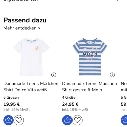
Weiche, bequeme Mädchenhose mit ausgestelltem Bein.
Details
Sie verfügt über einen breiten, bequemen Elastikbund mit
Passend dazu
Farbe:
Blau
Bindeband.
Mehr entdecken >
Die Mädchenhose wird sicherlich ein Lieblingsteil.
Kombinieren Sie Blusen, Sweatshirts, Kuschel-Westen
und Pullover.
Nono Mädchen Hose Samt flared blau
Material: 75% Baumwolle, 25% Polyester, ohne
Dekorationen
Danamade Teens Mädchen
Danamade Teens Mädchen
No
Pflege: Schonwäsche bei 30 Grad
Shirt Dolce Vita weiß
Shirt gestreift Moin
mi
6 Größen
4 Größen
5 G
19,95 €
24,95 €
59
Hersteller: NoNo BV, Watertorenstraat 4, 4921 XG Made,
inkl. 19% MwSt.
inkl. 19% MwSt.
ink
The Netherlands, www.nono-kidswear.nl