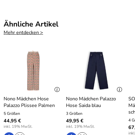
Ähnliche Artikel
Mehr entdecken >
Nono Mädchen Hose
Nono Mädchen Palazzo
SO
Palazzo Plissee Palmen
Hose Saida blau
Mä
sc
5 Größen
3 Größen
44,95 €
49,95 €
4 G
inkl. 19% MwSt.
inkl. 19% MwSt.
67
ink