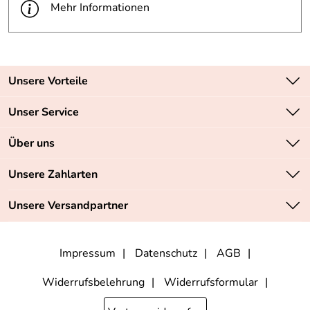
Mehr Informationen
Unsere Vorteile
Zahlungsarten: Vorkasse, PayPal, PayPal Express
Unser Service
Versandkostenfrei ab 70,- EUR
Kontakt
Über uns
Batteriegesetz
Sichere SSL-Verschlüsselung Ihrer Daten
Unsere Bestseller
Unsere Zahlarten
Retourenabwicklung
Marken
Lieferbedingungen
Unsere Versandpartner
Neu
Angebote
Impressum
Datenschutz
AGB
Widerrufsbelehrung
Widerrufsformular