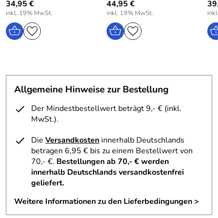
The Netherlands, www.nono-kidswear.nl
34,95 €
44,95 €
39
inkl. 19% MwSt.
inkl. 19% MwSt.
ink
Allgemeine Hinweise zur Bestellung
Der Mindestbestellwert beträgt 9,- € (inkl.
MwSt.).
Die
Versandkosten
innerhalb Deutschlands
betragen 6,95 € bis zu einem Bestellwert von
70,- €.
Bestellungen ab 70,- € werden
innerhalb Deutschlands versandkostenfrei
geliefert.
Weitere Informationen zu den Lieferbedingungen >