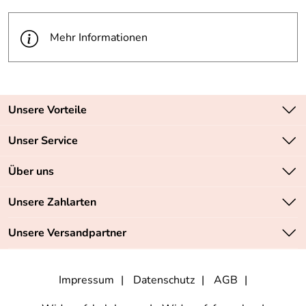
Mehr Informationen
Unsere Vorteile
Zahlungsarten: Vorkasse, PayPal, PayPal Express
Unser Service
Versandkostenfrei ab 70,- EUR
Kontakt
Über uns
Batteriegesetz
Sichere SSL-Verschlüsselung Ihrer Daten
Unsere Bestseller
Unsere Zahlarten
Retourenabwicklung
Marken
Lieferbedingungen
Unsere Versandpartner
Neu
Angebote
Impressum
Datenschutz
AGB