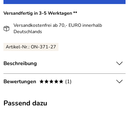
Versandfertig in 3-5 Werktagen **
Versandkostenfrei ab 70,- EURO innerhalb
Deutschlands
Artikel-Nr.:
ON-371-27
Beschreibung
ONLINE Füller Füllhalter Crystal Inspiration:
Bewertungen
(1)
*****
Feminines Schreibgerät mit klaren Linien und funkelnden
Swarovski-Kristallen für die junge und jung gebliebene
5,0
*****
Frau, die das Besondere sucht.
Passend dazu
5
Der ONLINE Füller Füllhalter Crystal Inspiration bietet
Folgendes:
4
3
Design Toni Rohm