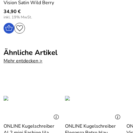
Die Lieferung erfolgt in einer Geschenk-Box.
Vision Satin Wild Berry
34,90 €
inkl. 19% MwSt.
Hersteller: ONLINE Schreibgeräte GmbH, D-92318
Neumarkt, Moosweg 8, Email: info@online-pen.de, Web:
www.online-pen.de
Ähnliche Artikel
Mehr entdecken >
ONLINE Kugelschreiber
ONLINE Kugelschreiber
ON
AL2 mini Fashion lila
Eleganza Retro blau
Vi