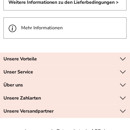
Weitere Informationen zu den Lieferbedingungen >
Mehr Informationen
Unsere Vorteile
Zahlungsarten: Vorkasse, PayPal, PayPal Express
Unser Service
Versandkostenfrei ab 70,- EUR
Kontakt
Über uns
Batteriegesetz
Sichere SSL-Verschlüsselung Ihrer Daten
Unsere Bestseller
Unsere Zahlarten
Retourenabwicklung
Marken
Lieferbedingungen
Unsere Versandpartner
Neu
Angebote