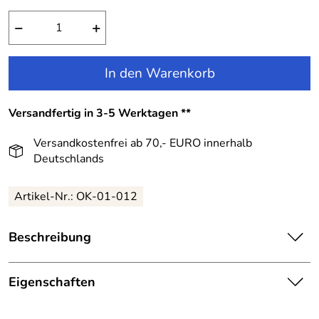
−
+
In den Warenkorb
Versandfertig in 3-5 Werktagen **
Versandkostenfrei ab 70,- EURO innerhalb
Deutschlands
Artikel-Nr.:
OK-01-012
Beschreibung
Orangenkinder Baby Schuhe aus Leder Krabbelschuhe
Ballerina rosa:
Eigenschaften
Für Babys empfohlen als nächst beste Alternative zum
Details