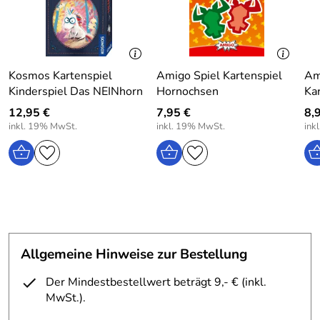
Anzahl Spieler: 1-4
Spieldauer: 40-60 Minuten
Kosmos Kartenspiel
Amigo Spiel Kartenspiel
Am
Kinderspiel Das NEINhorn
Hornochsen
Ka
Hersteller: Ravensburger Verlag GmbH, Postfach 2460,
12,95 €
7,95 €
8,
D-88194 Ravensburg, Germany, www.ravensburger.com,
inkl. 19% MwSt.
inkl. 19% MwSt.
ink
info@ravensburger.de
Allgemeine Hinweise zur Bestellung
Der Mindestbestellwert beträgt 9,- € (inkl.
MwSt.).