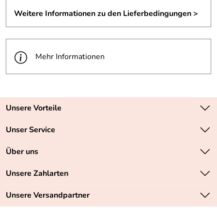
Weitere Informationen zu den Lieferbedingungen >
Mehr Informationen
Unsere Vorteile
Zahlungsarten: Vorkasse, PayPal, PayPal Express
Unser Service
Versandkostenfrei ab 70,- EUR
Kontakt
Über uns
Batteriegesetz
Sichere SSL-Verschlüsselung Ihrer Daten
Unsere Bestseller
Unsere Zahlarten
Retourenabwicklung
Marken
Lieferbedingungen
Unsere Versandpartner
Neu
Angebote