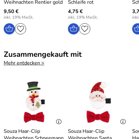
Weihnachten Rentier gold
Schleife rot
Sch
9,50 €
4,75 €
3,
inkl. 19% MwSt.
inkl. 19% MwSt.
ink
Zusammengekauft mit
Mehr entdecken >
Souza Haar-Clip
Souza Haar-Clip
So
Weihnachten Schneemann
Weihnachten Santa
Ha