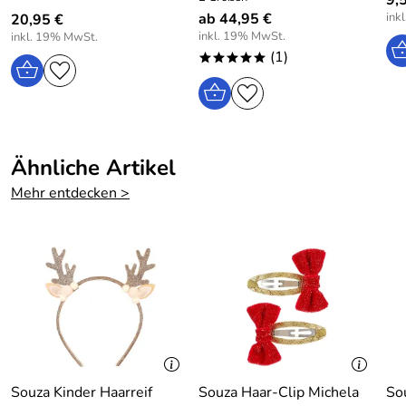
9,
ab 44,95 €
ink
20,95 €
inkl. 19% MwSt.
inkl. 19% MwSt.
(1)
*****
Ähnliche Artikel
Mehr entdecken >
Souza Kinder Haarreif
Souza Haar-Clip Michela
So