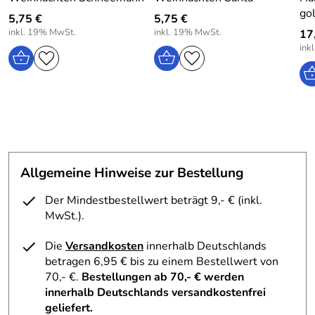
go
5,75 €
5,75 €
inkl. 19% MwSt.
inkl. 19% MwSt.
17
ink
Allgemeine Hinweise zur Bestellung
Der Mindestbestellwert beträgt 9,- € (inkl.
MwSt.).
Die
Versandkosten
innerhalb Deutschlands
betragen 6,95 € bis zu einem Bestellwert von
70,- €.
Bestellungen ab 70,- € werden
innerhalb Deutschlands versandkostenfrei
geliefert.