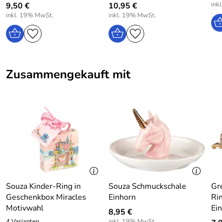
ink
9,50 €
10,95 €
inkl. 19% MwSt.
inkl. 19% MwSt.
Zusammengekauft mit
Souza Kinder-Ring in
Souza Schmuckschale
Gr
Geschenkbox Miracles
Einhorn
Ri
Motivwahl
Ei
8,95 €
4 Varianten
inkl. 19% MwSt.