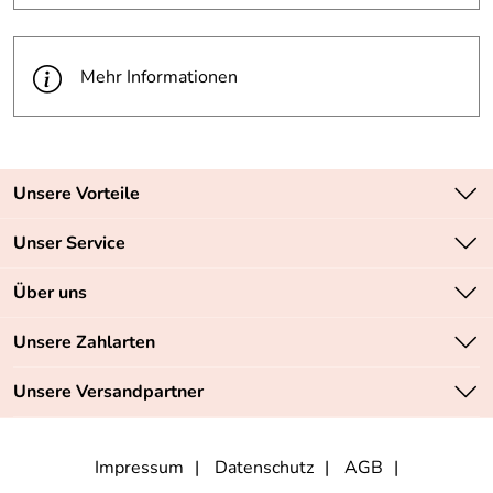
Mehr Informationen
Unsere Vorteile
Zahlungsarten: Vorkasse, PayPal, PayPal Express
Unser Service
Versandkostenfrei ab 70,- EUR
Kontakt
Über uns
Batteriegesetz
Sichere SSL-Verschlüsselung Ihrer Daten
Unsere Bestseller
Unsere Zahlarten
Retourenabwicklung
Marken
Lieferbedingungen
Unsere Versandpartner
Neu
Angebote
Impressum
Datenschutz
AGB