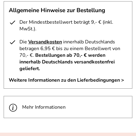
unter 3 Jahren - enthält verschluckbare Kleinteile!
Allgemeine Hinweise zur Bestellung
Der Mindestbestellwert beträgt 9,- € (inkl.
Hersteller: phanine Fantasy Brand House, NL-Postbus 90,
MwSt.).
5690 AB Son, The Netherlands, email: info@phanine.com,
Web: www.phanine.com
Die
Versandkosten
innerhalb Deutschlands
betragen 6,95 € bis zu einem Bestellwert von
70,- €.
Bestellungen ab 70,- € werden
innerhalb Deutschlands versandkostenfrei
geliefert.
Weitere Informationen zu den Lieferbedingungen >
Mehr Informationen