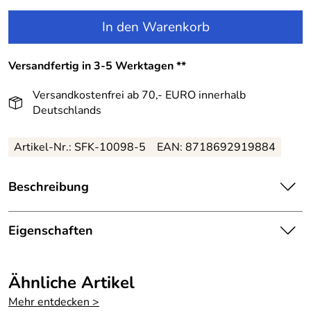
In den Warenkorb
Versandfertig in 3-5 Werktagen **
Versandkostenfrei ab 70,- EURO innerhalb
Deutschlands
Artikel-Nr.:
SFK-10098-5
EAN:
8718692919884
Beschreibung
Souza Mädchen Prinzessinnen Kleid Partykleid Celena
blau:
Eigenschaften
Faszinierendes Kinderkleid mit Glitzeralarm und
Details
ärmellosem Oberteil.
Ähnliche Artikel
Farbe:
Blau
Das Oberteil ist aus Paillettenstoff gemacht.
Mehr entdecken >