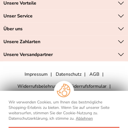
Unsere Vorteile
Zahlungsarten: Vorkasse, PayPal, PayPal Express
Unser Service
Versandkostenfrei ab 70,- EUR
Kontakt
Über uns
Batteriegesetz
Sichere SSL-Verschlüsselung Ihrer Daten
Unsere Bestseller
Unsere Zahlarten
Retourenabwicklung
Marken
Lieferbedingungen
Unsere Versandpartner
Neu
Angebote
Impressum
Datenschutz
AGB
Widerrufsbelehrung
Widerrufsformular
Vertrag widerrufen
Wir verwenden Cookies, um Ihnen das bestmögliche
Shopping-Erlebnis zu bieten. Wenn Sie auf unserer Seite
weitersurfen, stimmen Sie der Cookie-Nutzung zu.
Datenschutzerklärung, ich stimme zu.
Ablehnen
** Für Lieferungen nach Deutschland. Die Lieferzeiten für andere Länder
und die Informationen zur Berechnung des Liefertermins finden Sie
hier
.