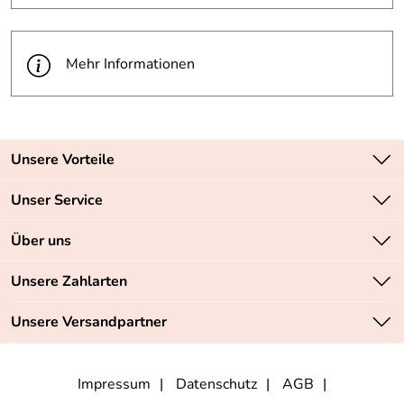
Mehr Informationen
Unsere Vorteile
Zahlungsarten: Vorkasse, PayPal, PayPal Express
Unser Service
Versandkostenfrei ab 70,- EUR
Kontakt
Über uns
Batteriegesetz
Sichere SSL-Verschlüsselung Ihrer Daten
Unsere Bestseller
Unsere Zahlarten
Retourenabwicklung
Marken
Lieferbedingungen
Unsere Versandpartner
Neu
Angebote
Impressum
Datenschutz
AGB