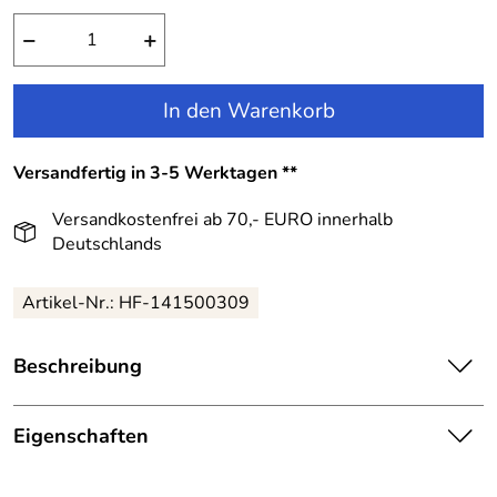
−
+
In den Warenkorb
Versandfertig in 3-5 Werktagen **
Versandkostenfrei ab 70,- EURO innerhalb
Deutschlands
Artikel-Nr.:
HF-141500309
Beschreibung
Taufkleid festliches Babykleid Elsi:
Eigenschaften
Hier ist ein Babykleidchen aus der Festmoden-Kollektion.
Details
Es ist kindgerecht zurückhaltend, elegant und