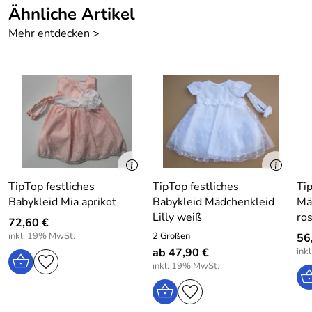
Ähnliche Artikel
wunderschön!
Farbe:
Ivory / Mehrfarbig
Mehr entdecken >
Das Kleid ist hervorragend verarbeitet.
Es wurde komplett gefüttert.
Das Oberteil hat einen transparenten Organza-Einsatz.
Es endet mit einer abnehmbaren dekorierten Blume.
Hinten finden Sie Bindebänder mit denen Sie eine
Prachtschleife binden können.
Das Kleid wird am Rücken mit einem Reißverschluss
TipTop festliches
TipTop festliches
Tip
geschlossen.
Babykleid Mia aprikot
Babykleid Mädchenkleid
Mä
Lilly weiß
ro
Der Organza-Oberrock ist allover bestickt und endet mit
72,60 €
Wellenstickerei.
inkl. 19% MwSt.
2 Größen
56,
ab 47,90 €
ink
Taufkleid festliches Babykleid Elsi
inkl. 19% MwSt.
Farbe: Ivory / Geblümt