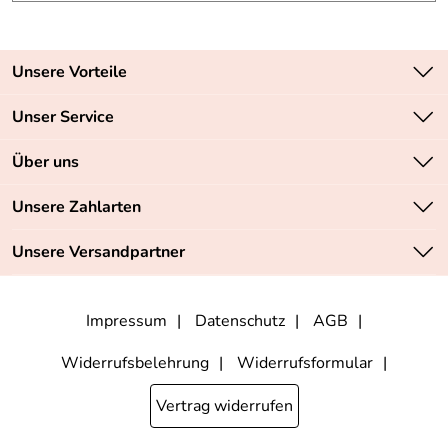
Unsere Vorteile
Zahlungsarten: Vorkasse, PayPal, PayPal Express
Unser Service
Versandkostenfrei ab 70,- EUR
Kontakt
Über uns
Batteriegesetz
Sichere SSL-Verschlüsselung Ihrer Daten
Unsere Bestseller
Unsere Zahlarten
Retourenabwicklung
Marken
Lieferbedingungen
Unsere Versandpartner
Neu
Angebote
Impressum
Datenschutz
AGB
Widerrufsbelehrung
Widerrufsformular
Vertrag widerrufen