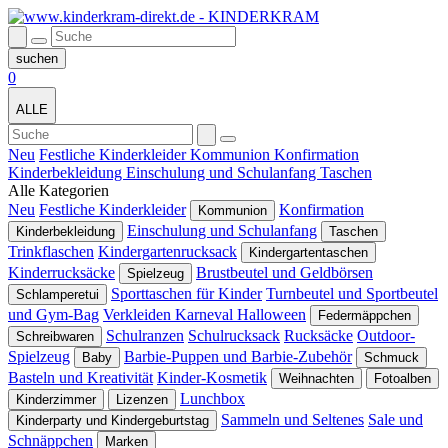
0
ALLE
Neu
Festliche Kinderkleider
Kommunion
Konfirmation
Kinderbekleidung
Einschulung und Schulanfang
Taschen
Alle Kategorien
Neu
Festliche Kinderkleider
Konfirmation
Kommunion
Einschulung und Schulanfang
Kinderbekleidung
Taschen
Trinkflaschen
Kindergartenrucksack
Kindergartentaschen
Kinderrucksäcke
Brustbeutel und Geldbörsen
Spielzeug
Sporttaschen für Kinder
Turnbeutel und Sportbeutel
Schlamperetui
und Gym-Bag
Verkleiden Karneval Halloween
Federmäppchen
Schulranzen
Schulrucksack
Rucksäcke
Outdoor-
Schreibwaren
Spielzeug
Barbie-Puppen und Barbie-Zubehör
Baby
Schmuck
Basteln und Kreativität
Kinder-Kosmetik
Weihnachten
Fotoalben
Lunchbox
Kinderzimmer
Lizenzen
Sammeln und Seltenes
Sale und
Kinderparty und Kindergeburtstag
Schnäppchen
Marken