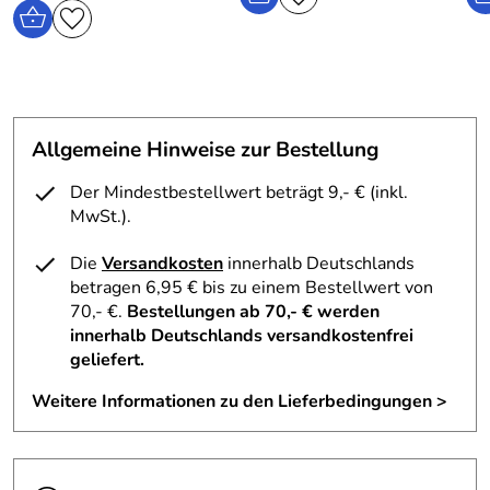
Für kühlere Stunden wird die passende Stola mitgeliefert.
Kinder Kleid festlich Nadine fuchsia
Material : 100 % Polyester
Allgemeine Hinweise zur Bestellung
Pflege: Reinigung
Der Mindestbestellwert beträgt 9,- € (inkl.
MwSt.).
Die
Versandkosten
innerhalb Deutschlands
betragen 6,95 € bis zu einem Bestellwert von
70,- €.
Bestellungen ab 70,- € werden
innerhalb Deutschlands versandkostenfrei
geliefert.
Weitere Informationen zu den Lieferbedingungen >