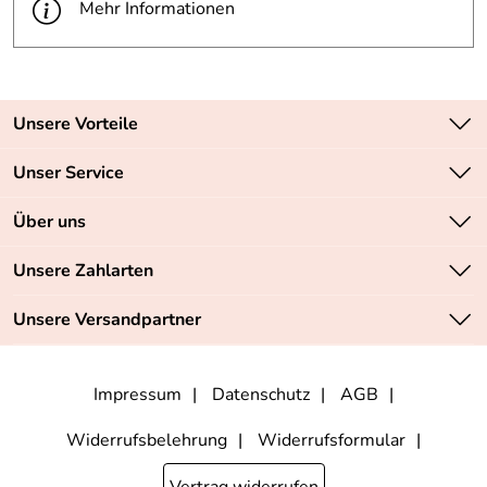
Mehr Informationen
Unsere Vorteile
Zahlungsarten: Vorkasse, PayPal, PayPal Express
Unser Service
Versandkostenfrei ab 70,- EUR
Kontakt
Über uns
Batteriegesetz
Sichere SSL-Verschlüsselung Ihrer Daten
Unsere Bestseller
Unsere Zahlarten
Retourenabwicklung
Marken
Lieferbedingungen
Unsere Versandpartner
Neu
Angebote
Impressum
Datenschutz
AGB
Widerrufsbelehrung
Widerrufsformular