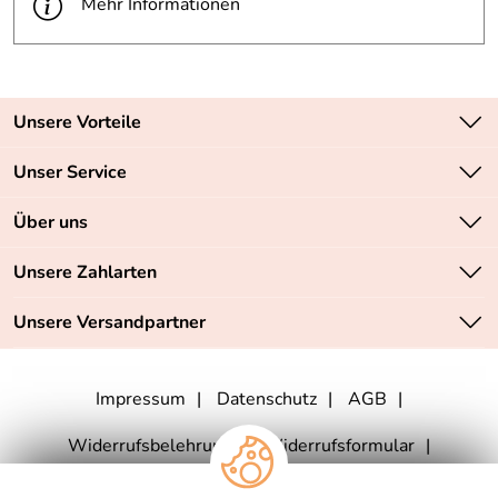
Mehr Informationen
Unsere Vorteile
Zahlungsarten: Vorkasse, PayPal, PayPal Express
Unser Service
Versandkostenfrei ab 70,- EUR
Kontakt
Über uns
Batteriegesetz
Sichere SSL-Verschlüsselung Ihrer Daten
Unsere Bestseller
Unsere Zahlarten
Retourenabwicklung
Marken
Lieferbedingungen
Unsere Versandpartner
Neu
Angebote
Impressum
Datenschutz
AGB
Widerrufsbelehrung
Widerrufsformular
Vertrag widerrufen