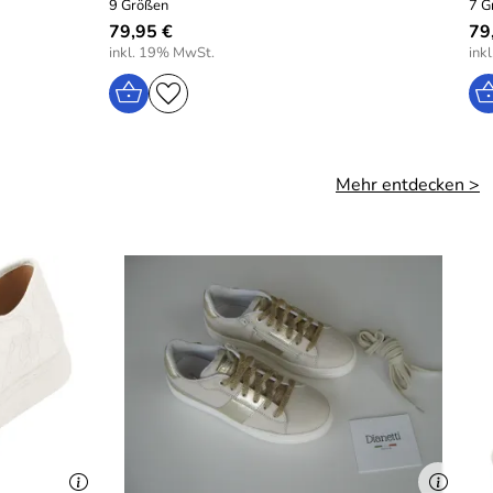
9 Größen
7 G
79,95 €
79
inkl. 19% MwSt.
ink
Mehr entdecken >