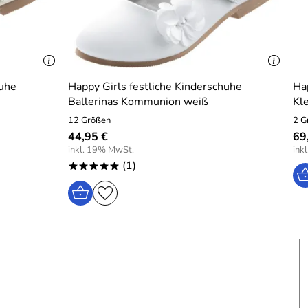
huhe
Happy Girls festliche Kinderschuhe
Ha
Ballerinas Kommunion weiß
Kle
12 Größen
2 G
44,95 €
69
inkl. 19% MwSt.
ink
(1)
*****