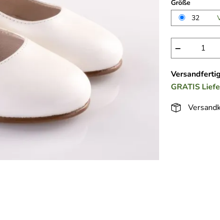
Größe
32
−
Versandferti
GRATIS
Lief
Versandk