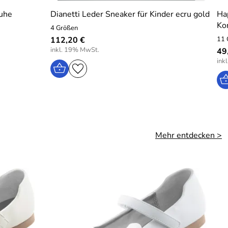
huhe
Dianetti Leder Sneaker für Kinder ecru gold
Ha
Ko
4 Größen
112,20 €
11 
inkl. 19% MwSt.
49
ink
Mehr entdecken >