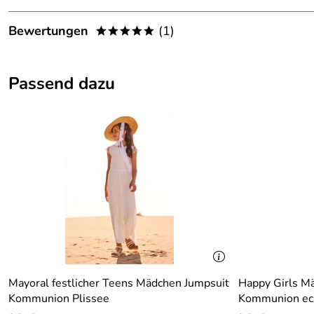
Details
Bewertungen
(1)
*****
Farbe:
Ecru
5,0
*****
Passend dazu
5
4
3
2
1
Nadine
Verifizierte Bewertung
*****
Alles prima
Kaufdatum: 29.02.2024
Bewertungsdatum: 18.03.2024
Mayoral festlicher Teens Mädchen Jumpsuit
Happy Girls Mä
Kommunion Plissee
Kommunion ec