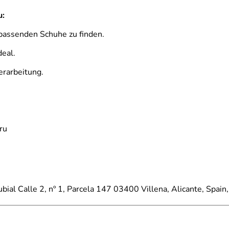
u:
d passenden Schuhe zu finden.
eal.
erarbeitung.
ru
Rubial Calle 2, nº 1, Parcela 147 03400 Villena, Alicante, Spai