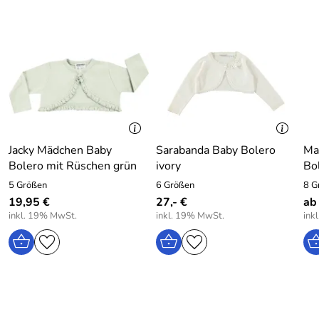
Jacky Mädchen Baby
Sarabanda Baby Bolero
Mal
Bolero mit Rüschen grün
ivory
Bo
5 Größen
6 Größen
8 G
19,95 €
27,- €
ab
inkl. 19% MwSt.
inkl. 19% MwSt.
ink