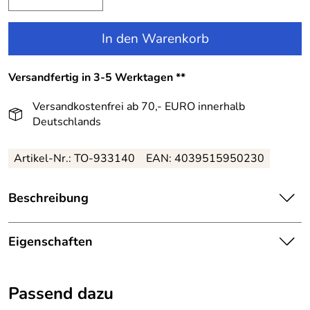
In den Warenkorb
Versandfertig in 3-5 Werktagen **
Versandkostenfrei ab 70,- EURO innerhalb
Deutschlands
Artikel-Nr.:
TO-933140
EAN:
4039515950230
Beschreibung
Topo Baby Bolero festlich mit Tüll-Rüschen weiß:
Eigenschaften
Leichter, feiner Baumwollbolero für Babys.
Details
Er wird vorn mit einem Knopf in Blütenform geschlossen.
Passend dazu
Farbe:
Weiß
An den unteren Abschlüssen und an den Ärmeln finden