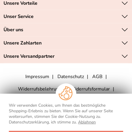
Unsere Vorteile
Zahlungsarten: Vorkasse, PayPal, PayPal Express
Unser Service
Versandkostenfrei ab 70,- EUR
Kontakt
Über uns
Batteriegesetz
Sichere SSL-Verschlüsselung Ihrer Daten
Unsere Bestseller
Unsere Zahlarten
Retourenabwicklung
Marken
Lieferbedingungen
Unsere Versandpartner
Neu
Angebote
Impressum
Datenschutz
AGB
Widerrufsbelehrung
Widerrufsformular
Vertrag widerrufen
Wir verwenden Cookies, um Ihnen das bestmögliche
Shopping-Erlebnis zu bieten. Wenn Sie auf unserer Seite
weitersurfen, stimmen Sie der Cookie-Nutzung zu.
Datenschutzerklärung, ich stimme zu.
Ablehnen
** Für Lieferungen nach Deutschland. Die Lieferzeiten für andere Länder
und die Informationen zur Berechnung des Liefertermins finden Sie
hier
.