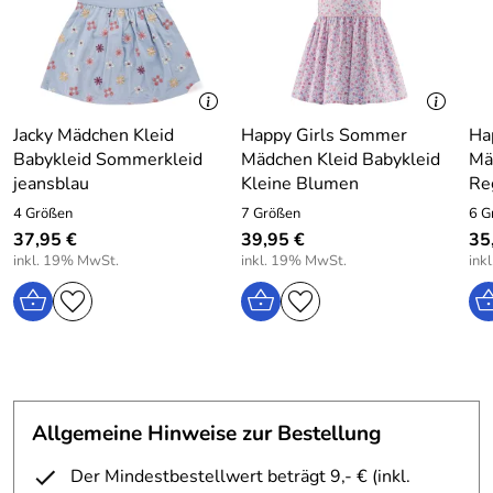
Jacky Mädchen Kleid
Happy Girls Sommer
Ha
Babykleid Sommerkleid
Mädchen Kleid Babykleid
Mä
jeansblau
Kleine Blumen
Re
4 Größen
7 Größen
6 G
37,95 €
39,95 €
35
inkl. 19% MwSt.
inkl. 19% MwSt.
ink
Allgemeine Hinweise zur Bestellung
Der Mindestbestellwert beträgt 9,- € (inkl.