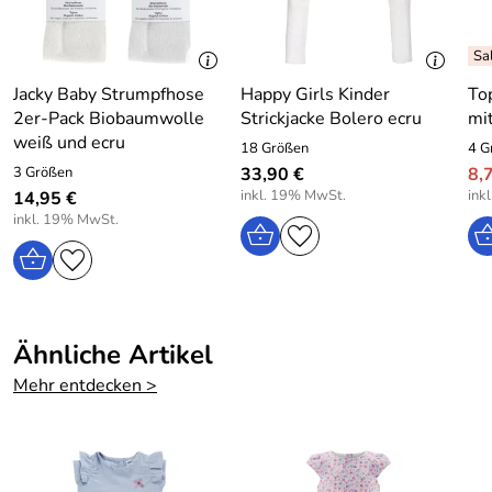
Hersteller: JACKY Baby- und Kindermoden GmbH, Ulmer
Jacky Baby Strumpfhose
Happy Girls Kinder
To
Straße 99, 72555 Metzingen, Germany, info@jacky.de
2er-Pack Biobaumwolle
Strickjacke Bolero ecru
mi
weiß und ecru
18 Größen
4 G
3 Größen
33,90 €
8,
inkl. 19% MwSt.
ink
14,95 €
inkl. 19% MwSt.
Ähnliche Artikel
Mehr entdecken >