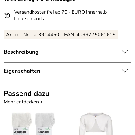
Versandkostenfrei ab 70,- EURO innerhalb
Deutschlands
Artikel-Nr.:
Ja-3914450
EAN:
4099775061619
Beschreibung
Jacky Babykleid mit Druck weiß-aprikose:
Eigenschaften
Niedliches, Baumwollkleid für sommerliche Tage.
Details
Es ist allover bedruckt.
Passend dazu
Farbe:
Weiß / Aprikose
Es wird hinten mit Knöpfen geschlossen.
Mehr entdecken >
Jacky Babykleid mit Druck weiß-aprikose
Material: 100% Baumwolle
Pflege: Waschbar bei 40 Grad