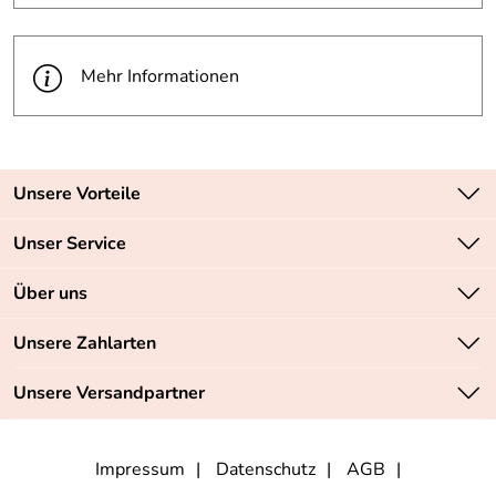
Mehr Informationen
Unsere Vorteile
Zahlungsarten: Vorkasse, PayPal, PayPal Express
Unser Service
Versandkostenfrei ab 70,- EUR
Kontakt
Über uns
Batteriegesetz
Sichere SSL-Verschlüsselung Ihrer Daten
Unsere Bestseller
Unsere Zahlarten
Retourenabwicklung
Marken
Lieferbedingungen
Unsere Versandpartner
Neu
Angebote
Impressum
Datenschutz
AGB