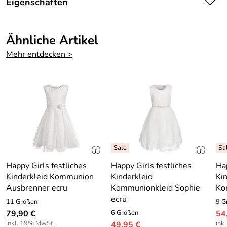
Eigenschaften
Hier bieten wir Ihnen ein wunderschönes Blumenkind
Mädchen Fest Kleid an.
Details
Ähnliche Artikel
Das Kleid ist hervorragend verarbeitet und absolut edel.
Farbe:
Creme
Mehr entdecken >
Das Kleid wird am Rücken mit einem Reißverschluss
geschlossen.
Eine passende Stola wird mitgeliefert.
Blumenkind Mädchen Kleid festlich Dream creme
Farbe: Creme
Material : 100 % Polyester
Pflege: Handwäsche
Happy Girls festliches
Happy Girls festliches
Hap
Kinderkleid Kommunion
Kinderkleid
Ki
Ausbrenner ecru
Kommunionkleid Sophie
Ko
ecru
11 Größen
9 G
79,90 €
6 Größen
54
inkl. 19% MwSt.
ink
49,95 €