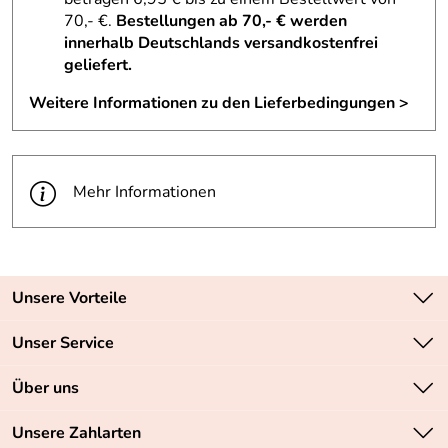
70,- €.
Bestellungen ab 70,- € werden
innerhalb Deutschlands versandkostenfrei
geliefert.
Weitere Informationen zu den Lieferbedingungen >
Mehr Informationen
Unsere Vorteile
Zahlungsarten: Vorkasse, PayPal, PayPal Express
Unser Service
Versandkostenfrei ab 70,- EUR
Kontakt
Über uns
Batteriegesetz
Sichere SSL-Verschlüsselung Ihrer Daten
Unsere Bestseller
Unsere Zahlarten
Retourenabwicklung