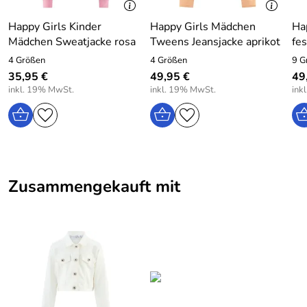
Happy Girls Kinder
Happy Girls Mädchen
Ha
Mädchen Sweatjacke rosa
Tweens Jeansjacke aprikot
fes
4 Größen
4 Größen
9 G
35,95 €
49,95 €
49
inkl. 19% MwSt.
inkl. 19% MwSt.
ink
Zusammengekauft mit