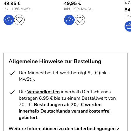
49,95 €
49,95 €
4 G
inkl. 19% MwSt.
inkl. 19% MwSt.
84
ink
Allgemeine Hinweise zur Bestellung
Der Mindestbestellwert beträgt 9,- € (inkl.
MwSt.).
Die
Versandkosten
innerhalb Deutschlands
betragen 6,95 € bis zu einem Bestellwert von
70,- €.
Bestellungen ab 70,- € werden
innerhalb Deutschlands versandkostenfrei
geliefert.
Weitere Informationen zu den Lieferbedingungen >