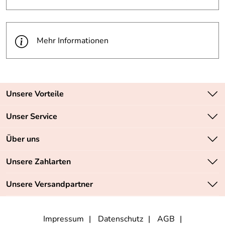
Mehr Informationen
Unsere Vorteile
Zahlungsarten: Vorkasse, PayPal, PayPal Express
Unser Service
Versandkostenfrei ab 70,- EUR
Kontakt
Über uns
Batteriegesetz
Sichere SSL-Verschlüsselung Ihrer Daten
Unsere Bestseller
Unsere Zahlarten
Retourenabwicklung
Marken
Lieferbedingungen
Unsere Versandpartner
Neu
Angebote
Impressum
Datenschutz
AGB