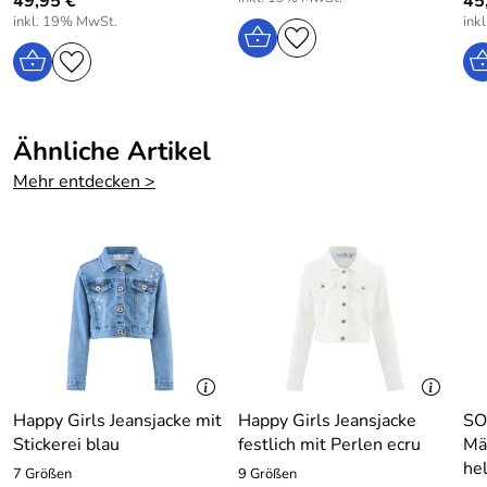
49,95 €
45
inkl. 19% MwSt.
ink
Ähnliche Artikel
Mehr entdecken >
Happy Girls Jeansjacke mit
Happy Girls Jeansjacke
SO
Stickerei blau
festlich mit Perlen ecru
Mä
he
7 Größen
9 Größen