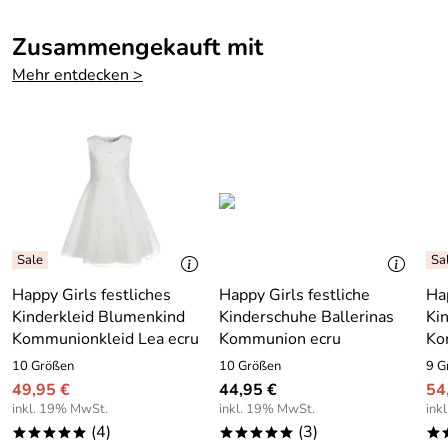
Zusammengekauft mit
Mehr entdecken >
Happy Girls festliches
Happy Girls festliche
Hap
Kinderkleid Blumenkind
Kinderschuhe Ballerinas
Ki
Kommunionkleid Lea ecru
Kommunion ecru
Ko
10 Größen
10 Größen
9 G
49,95 €
44,95 €
54
inkl. 19% MwSt.
inkl. 19% MwSt.
ink
(4)
(3)
*****
*****
*