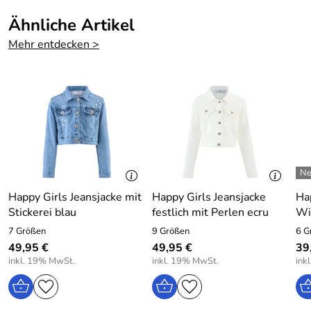
Ähnliche Artikel
Mehr entdecken >
Happy Girls Jeansjacke mit
Happy Girls Jeansjacke
Ha
Stickerei blau
festlich mit Perlen ecru
Wi
7 Größen
9 Größen
6 G
49,95 €
49,95 €
39
inkl. 19% MwSt.
inkl. 19% MwSt.
ink