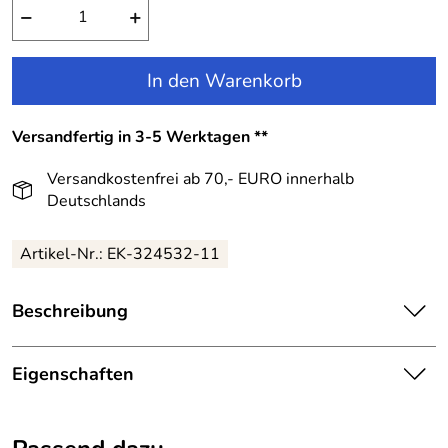
−
+
In den Warenkorb
Versandfertig in 3-5 Werktagen **
Versandkostenfrei ab 70,- EURO innerhalb
Deutschlands
Artikel-Nr.:
EK-324532-11
Beschreibung
Happy Girls Kinder Strickjacke Bolero festlich Perlen
ecru:
Eigenschaften
Für kühle Tage ist dieser Stickbolero nicht nur nützlich,
Details
sondern auch sehr schmückend.