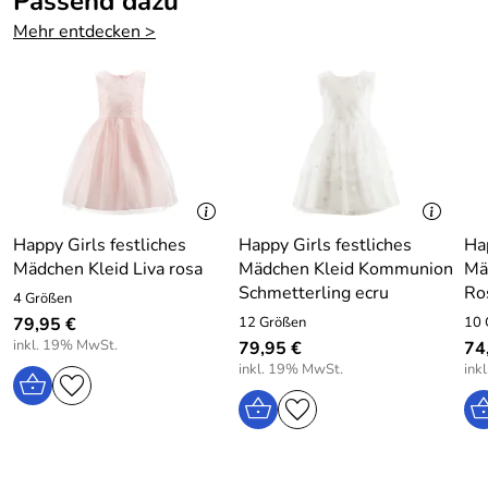
Passend dazu
Farbe:
Ecru
Der hochwertige und festliche Strickbolero wurde vorne
Mehr entdecken >
mit kleinen Perlen bestickt und wird mit Perlenknöpfen
geschlossen.
Happy Girls Kinder Strickjacke Bolero festlich Perlen
ecru
Material : 100% Baumwolle, ohne Dekorationen
Pflege: Schonwäsche bei 40 Grad
Happy Girls festliches
Happy Girls festliches
Hap
Mädchen Kleid Liva rosa
Mädchen Kleid Kommunion
Mä
Schmetterling ecru
Ro
4 Größen
Hersteller: EISEND KIDS e.K. , 97469 Gochsheim,
79,95 €
12 Größen
10 
Atzmannstraße 4, Deutschland, www.eisend-kids.com
inkl. 19% MwSt.
79,95 €
74
inkl. 19% MwSt.
ink