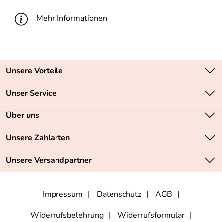
Mehr Informationen
Unsere Vorteile
Zahlungsarten: Vorkasse, PayPal, PayPal Express
Unser Service
Versandkostenfrei ab 70,- EUR
Kontakt
Über uns
Batteriegesetz
Sichere SSL-Verschlüsselung Ihrer Daten
Unsere Bestseller
Unsere Zahlarten
Retourenabwicklung
Marken
Lieferbedingungen
Unsere Versandpartner
Neu
Angebote
Impressum
Datenschutz
AGB
Widerrufsbelehrung
Widerrufsformular