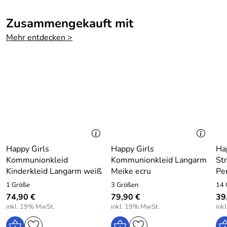
Zusammengekauft mit
Mehr entdecken >
Happy Girls
Happy Girls
Ha
Kommunionkleid
Kommunionkleid Langarm
Str
Kinderkleid Langarm weiß
Meike ecru
Pe
1 Größe
3 Größen
14 
74,90 €
79,90 €
39
inkl. 19% MwSt.
inkl. 19% MwSt.
ink