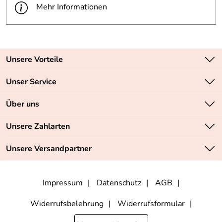
Mehr Informationen
Unsere Vorteile
Zahlungsarten: Vorkasse, PayPal, PayPal Express
Unser Service
Versandkostenfrei ab 70,- EUR
Kontakt
Über uns
Batteriegesetz
Sichere SSL-Verschlüsselung Ihrer Daten
Unsere Bestseller
Unsere Zahlarten
Retourenabwicklung
Marken
Lieferbedingungen
Unsere Versandpartner
Neu
Angebote
Impressum
Datenschutz
AGB
Widerrufsbelehrung
Widerrufsformular