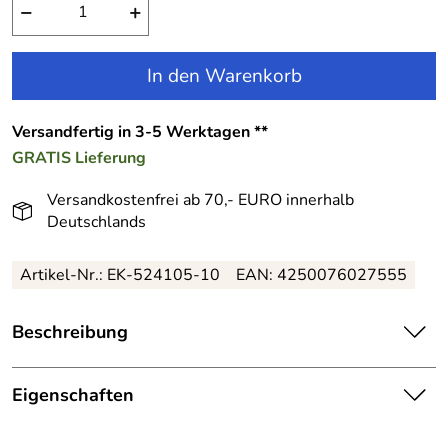
−
+
In den Warenkorb
Versandfertig in 3-5 Werktagen **
GRATIS
Lieferung
Versandkostenfrei ab 70,- EURO innerhalb
Deutschlands
Artikel-Nr.:
EK-524105-10
EAN:
4250076027555
Beschreibung
Happy Girls Kommunionkleid Kinderkleid festlich
Langarm weiß:
Eigenschaften
Dieses geniale Kleid ist aus besticktem Tüll gemacht.
Details