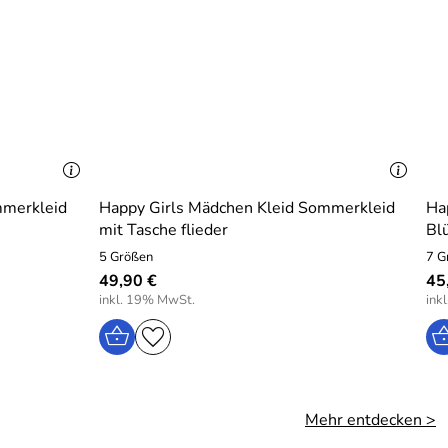
mmerkleid
Happy Girls Mädchen Kleid Sommerkleid
Ha
mit Tasche flieder
Bl
5 Größen
7 G
49,90 €
45
inkl. 19% MwSt.
ink
Mehr entdecken >