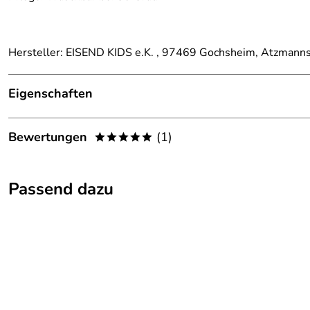
Hersteller: EISEND KIDS e.K. , 97469 Gochsheim, Atzmann
Eigenschaften
Details
Bewertungen
(1)
*****
Farbe:
Ecru / Mehrfarbig
5,0
*****
Passend dazu
5
4
3
2
1
Jana
Verifizierte Bewertung
*****