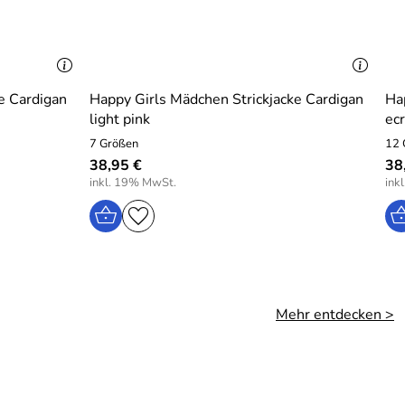
e Cardigan
Happy Girls Mädchen Strickjacke Cardigan
Ha
light pink
ec
7 Größen
12 
38,95 €
38
inkl. 19% MwSt.
ink
Mehr entdecken >