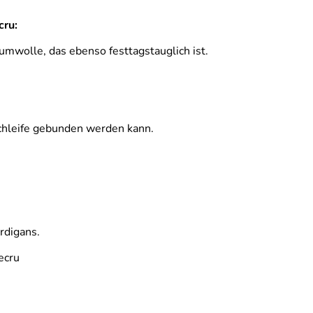
cru:
umwolle, das ebenso festtagstauglich ist.
chleife gebunden werden kann.
rdigans.
ecru