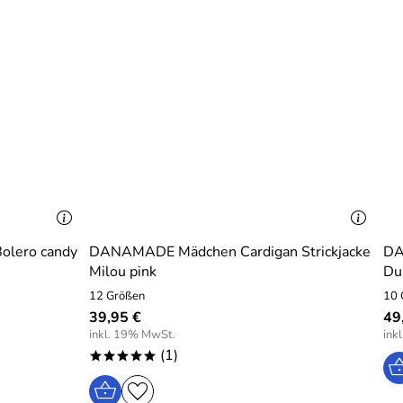
Bolero candy
DANAMADE Mädchen Cardigan Strickjacke
DA
Milou pink
Du
12 Größen
10 
39,95 €
49
inkl. 19% MwSt.
ink
(1)
*****