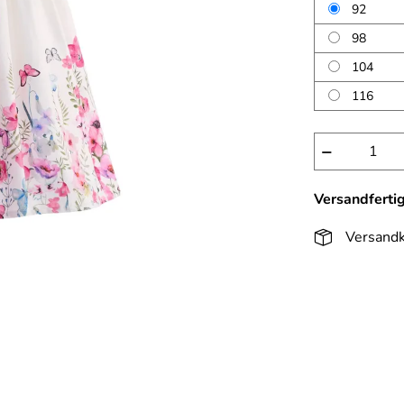
92
98
104
116
−
Versandferti
Versandk