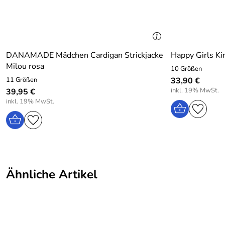
Sehr schönes Kleid. Meine Tochter liebt es, besonders in Kom
Kaufdatum: 05.09.2025
Bewertungsdatum: 17.09.2025
DANAMADE Mädchen Cardigan Strickjacke
Happy Girls Ki
Milou rosa
10 Größen
11 Größen
33,90 €
inkl. 19% MwSt.
39,95 €
inkl. 19% MwSt.
Ähnliche Artikel